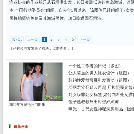
渔业协会的作业船只从石垣港出发，10日凌晨抵达钓鱼岛海域。该
本!全国行动委员会”组织。自去年5月以来，该团体已经组织了7次
员将拍摄钓鱼岛及其海域照片。10日晚返回石垣港。
共7页:
上一页
1
2
3
4
5
下一页
【已有
位网友发表了看法，
点击查看
。】
一个性工作者的日记（多图）
让人喷血的男人泳衣设计（组图）
纽约性爱骷髅展引发轰动（组图）
邓丽君猝死疑云再起 尸检照曝光曾遭
处女膜非处女标签 如何判断处女膜
侄子趁叔叔外出时强奸婶婶
2012年官员艳照门图集
曝光：古代女性神秘洞房用品（图
最新评论