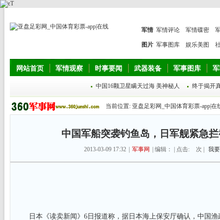
军情
军情评论
军情碟密
图片
军事图库
娱乐美图
网站首页
军情观察
时事要闻
武器装备
军事图库
军
中国16颗卫星瞒天过海 美神秘人
终于揭开
当前位置:
亚盘足彩网_中国体育彩票-app|在
中国军船突袭钓鱼岛，日军舰紧急拦
2013-03-09 17:32
|
军事网
| 编辑： | 点击:
次 |
我要
日本《读卖新闻》6日报道称，据日本海上保安厅确认，中国渔政船“渔