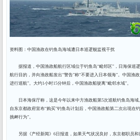
资料图：中国渔政在钓鱼岛海域遭日本巡逻舰监视干扰
据报道，中国渔政船航行区域位于钓鱼岛“毗邻区”，日海保巡逻
航行目的，并向渔政船发出“警告”称“不要进入日本领海”。中国渔
进行巡航”。大约1小时15分钟后，中国渔政船驶离“毗邻水域”。
日本海保厅称，这是今年以来中方渔政船第5次巡航钓鱼岛海域。
自东京都政府宣布“购买”钓鱼岛计划后，中国渔政船第二次出现在钓
挑衅行为”。
另据《产经新闻》6日报道，如果天气状况良好，东京都职员和日