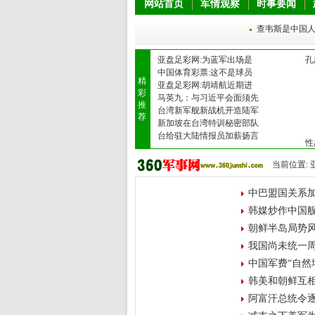
网站首页
军情观察
时事要闻
查韦斯是中国人
亚盘足彩网:为蓝军出场是
孔
中国体育彩票:这不是球员
精
亚盘足彩网:胡靖航近期进
彩
马英九：与习近平会面须先
推
台湾新军舰新战机开造陆军
荐
新加坡在台湾特训秘密部队
台给驻大陆情报员加薪扬言
性
当前位置:
中巴盟国关系加
韩媒炒作中国舰
朝鲜半岛局势
我国尚未统一周
中国军费“自然
韩美和朝鲜互相
阿富汗总统令