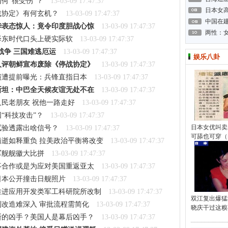
何“很受伤”？
13-03-09 17:47:37
日本女高
战协定》有何玄机？
13-03-09 17:47:37
中国在建
华表态惊人：竟令印度胆战心惊
13-03-09 17:47:37
两性：
泽东时代口头上硬实际软
13-03-09 17:47:37
战争 三国难逃厄运
13-03-09 17:47:37
娱乐八卦
人评朝鲜宣布废除《停战协定》
13-03-09 17:47:37
演遭提前曝光：兵锋直指日本
13-03-09 17:47:37
斯坦：中巴全天候友谊无处不在
13-03-09 17:47:37
民老朋友 祝他一路走好
13-03-09 17:47:37
“科技攻击”？
13-03-09 17:47:37
日本女优叫卖
试验透露出啥信号？
13-03-09 17:47:37
可舔也可穿（
逝如释重负 拉美政治平衡将改变
13-03-09 17:47:37
军舰舰徽大比拼
13-03-09 17:47:37
事合作或是为应对美国重返亚太
13-03-09 17:47:37
日本公开撞击日舰照片
13-03-09 17:47:37
推进应用开发类军工科研院所改制
13-03-09 17:47:37
双江复出爆猛
改造难深入 审批流程需简化
13-03-09 17:47:37
晓庆干过这糗
斯的凶手？美国人是幕后凶手？
13-03-09 17:47:37