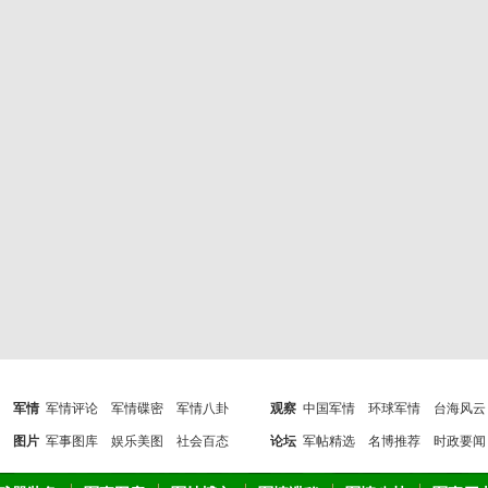
军情
军情评论
军情碟密
军情八卦
观察
中国军情
环球军情
台海风云
图片
军事图库
娱乐美图
社会百态
论坛
军帖精选
名博推荐
时政要闻