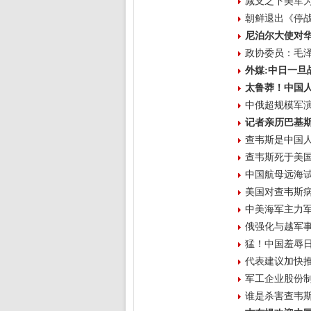
减支之下美军为
朝鲜退出《停
尼泊尔大使对
政协委员：毛
外媒:中日一旦
太鲁莽！中国
中俄超规模军
记者亲历巴基
查韦斯是中国人
查韦斯死于美国
中国航母远海
美国对查韦斯病
中美海军主力
俄强化与越军
猛！中国羞辱
代表建议加快
军工企业股份制
谁是杀害查韦