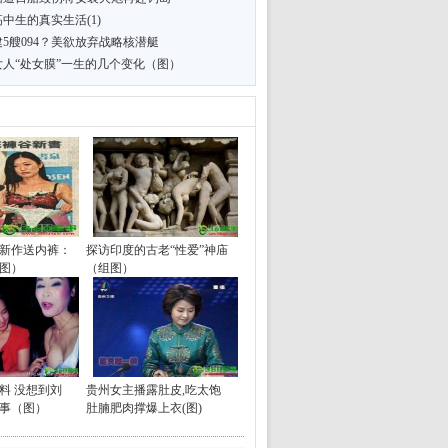
中生的真实生活(1)
5艘094？美欲放弃战略核潜艇
女人“处女膜”一生的几个变化（图）
新作送内裤：
探访印度的古老“性爱”神庙
图）
（组图）
料 没想到刘
贵州女主播露肚皮,吃太饱
事（图）
肚腩肥肉撑爆上衣(图)