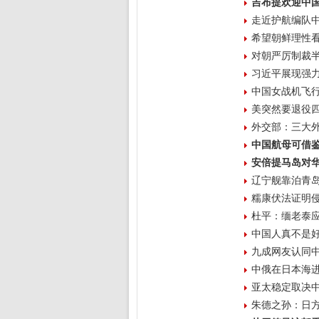
吉布提欢迎中国
走近护航编队中
希望朝鲜理性看
对朝严厉制裁
习近平展现强
中国女战机飞行
美突然要退役四
外交部：三大外
中国航母可借鉴
安倍提马岛对华
辽宁舰靠泊青岛
糯康伏法证明
杜平：缅老泰
中国人真不是好
九成网友认同中
中俄在日本海
亚太稳定取决中
朱德之孙：日方