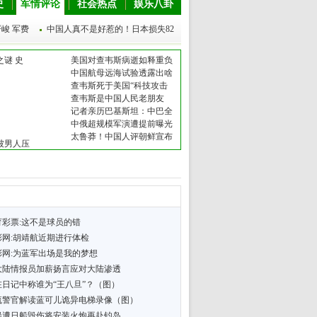
史
军情评论
社会热点
娱乐八卦
峻 军费
中国人真不是好惹的！日本损失82
谜 史
美国对查韦斯病逝如释重负
中国航母远海试验透露出啥
查韦斯死于美国“科技攻击
查韦斯是中国人民老朋友
记者亲历巴基斯坦：中巴全
中俄超规模军演遭提前曝光
太鲁莽！中国人评朝鲜宣布
被男人压
育彩票:这不是球员的错
彩网:胡靖航近期进行体检
彩网:为蓝军出场是我的梦想
大陆情报员加薪扬言应对大陆渗透
在日记中称谁为“王八旦”？（图）
流警官解读蓝可儿诡异电梯录像（图）
船遭日船毁伤将安装火炮再赴钓岛