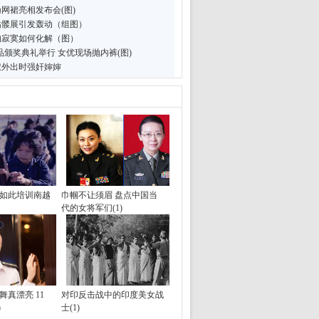
网裙亮相发布会(图)
骷髅展引发轰动（组图）
的寂寞如何化解（图）
品颁奖典礼举行 女优现场抛内裤(图)
叔外出时强奸婶婶
竟如此培训南越
巾帼不让须眉 盘点中国当
代的女将军们(1)
真漂亮 11
对印反击战中的印度美女战
)
士(1)