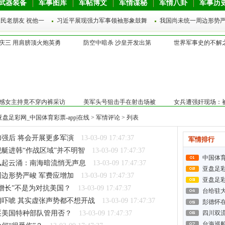
武器装备
军事图库
军帖博文
军情谍秘
军情八卦
军事历
民老朋友 祝他一
习近平展现强力军事领袖形象鼓舞
我国尚未统一周边形势严
庆三 用肩膀顶火炮英勇
防空中暗杀 沙皇开发出第
世界军事史的不解之
感女主持竟不穿内裤采访
美军头号狙击手在射击场被
女兵遭强奸现场：
亚盘足彩网_中国体育彩票-app|在线
>
军情评论
> 列表
强后 将会开展更多军演
13-03-09 17:47:37
军情排行
艇进韩“作战区域”并不明智
13-03-09 17:47:37
中国体
风起云涌：南海暗流悄无声息
13-03-09 17:47:37
亚盘足
边形势严峻 军费应增加
13-03-09 17:47:37
亚盘足
增长”不是为对抗美国？
13-03-09 17:47:37
台给驻
吓唬 其实虚张声势都不想开战
13-03-09 17:47:37
彭德怀
逐美国特种部队管用否？
13-03-09 17:47:37
四川双
台海巡