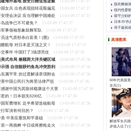
建海外基地 接受日赠送巡逻艇
13-03-09 17:47:37
脱衣舞娘渔
国女兵 出色表现扭转花瓶偏见
13-03-09 17:47:37
纽约性爱
安理会决议 应当理解中国难处
13-03-09 17:47:37
留守少妇
日本AV作
半岛战争已不可避免？
13-03-09 17:47:37
侄子趁叔
力军事领袖形象鼓舞军队
13-03-09 17:47:37
员这气质秒杀白富美！(图)
13-03-09 17:47:37
高清图库
艘航母 对日本是灭顶之灾！
13-03-09 17:47:37
交事件 中国打了3场漂亮仗
13-03-09 17:47:36
美式布局 兼顾两大洋关键区域
13-03-09 17:47:36
示强 自信能获钓鱼岛冲突胜利
13-03-09 17:47:36
实属平常 勿过度解读牵强附会
13-03-09 17:47:36
60年代美国
侵害中国公民行为将受法律严惩
13-03-09 17:47:36
女兵(1)
应感谢中国为其除掉糯康这个大害
13-03-09 17:47:36
惹的！日本损失8200亿
13-03-09 17:47:36
国军费增长 近半希望造核航母
13-03-09 17:47:36
进行军演有何目的？
13-03-09 17:47:36
美 中美应重筑和平基础
13-03-09 17:47:36
解放军女兵跳舞
若一再挑衅 中日或将擦枪走火
13-03-09 17:47:36
岁就入伍了(1