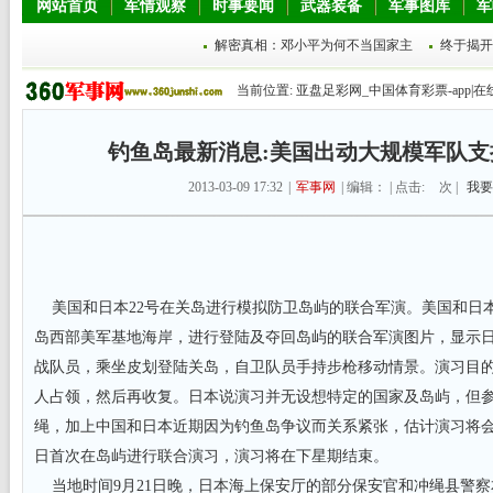
网站首页
军情观察
时事要闻
武器装备
军事图库
军
解密真相：邓小平为何不当国家主
终于揭开
当前位置:
亚盘足彩网_中国体育彩票-app|在
钓鱼岛最新消息:美国出动大规模军队支
2013-03-09 17:32
|
军事网
| 编辑： | 点击:
次 |
我要
美国和日本22号在关岛进行模拟防卫岛屿的联合军演。美国和日
岛西部美军基地海岸，进行登陆及夺回岛屿的联合军演图片，显示
战队员，乘坐皮划登陆关岛，自卫队员手持步枪移动情景。演习目
人占领，然后再收复。日本说演习并无设想特定的国家及岛屿，但
绳，加上中国和日本近期因为钓鱼岛争议而关系紧张，估计演习将
日首次在岛屿进行联合演习，演习将在下星期结束。
当地时间9月21日晚，日本海上保安厅的部分保安官和冲绳县警察