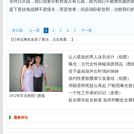
否对日开战，我们需要分析胜算占有几成，因为我们不能拿民族的
提下悬挂免战牌不是懦夫，而是智者；但必须卧薪尝胆，治愈我们
共11页:
上一页
1
2
3
4
5
下一页
【已有
位网友发表了看法，
点击查看
。】
让人喷血的男人泳衣设计（组图）
曝光：古代女性神秘洞房用品（图
侄子趁叔叔外出时强奸婶婶
纽约性爱骷髅展引发轰动（组图）
邓丽君猝死疑云再起 尸检照曝光曾遭
一个性工作者的日记（多图）
2012年官员艳照门图集
处女膜非处女标签 如何判断处女膜
最新评论