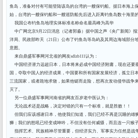
鱼岛，准备对付有可能登陆该岛的台湾的一艘保钓船。据日本海上
始，台湾的一艘保钓船和一艘巡防船先后进入距离钓鱼岛数十海里
我国公布钓鱼岛地理实体标准名称命名最高峰为高华
中广网北京9月22日消息（记者郭淼）据中国之声《央广新闻》报
洋局、民政部昨天（21日）公布了钓鱼岛等岛屿及其周边海域部分
意图。
来自鼎盛军事网河北省的网友sdlzb111认为：
中国经济潜力远超日本，日本将来必成中国经济附庸，现在还要
国，夺取中国人的经济成果，中国要和所有国家发展经济，孤立日
三流国家，或者跪地求饶，如果他铤而走险，想再次发动侵华战争
灭了。
另一位鼎盛军事网河南省的网友百岁老中医认为：
无论战术还是战略，决定对错的只有一个标准，就是胜败！！
但我们应该感谢日本，他使我们知道，我们已经不再是沉睡的雄
狮；我们的怒吼已经变成呻吟，不但没有任何威慑，而且连一只猴
指挥艺术、民族精神尽管重要，但经济实力、军事实力任然是战