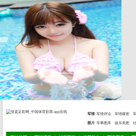
军情
军情评论
军情碟密
图片
军事图库
娱乐美图