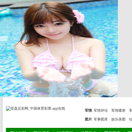
军情
军情评论
军情碟密
图片
军事图库
娱乐美图