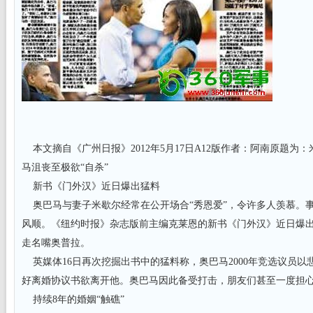
本文摘自《广州日报》2012年5月17日A12版作者：阿南原题为
马沮丧至极欲“自杀”
新书《门外汉》近日爆出猛料
奥巴马与妻子米歇尔经常在公开场合“秀恩爱”，令许多人羡慕。
风顺。《纽约时报》杂志版前主编克莱恩的新书《门外汉》近日爆出
走名嘴奥普拉。
英媒体16日再次挖掘出书中的猛料称，奥巴马2000年竞选议员以
好离婚协议书欲离开他。奥巴马因此备受打击，朋友们甚至一度担
持续8年的婚姻“触礁”