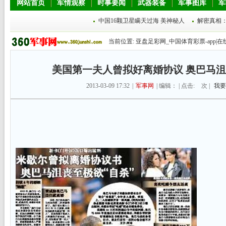
网站首页
军情观察
时事要闻
武器装备
军事图库
军
中国16颗卫星瞒天过海 美神秘人
解密真相
当前位置:
亚盘足彩网_中国体育彩票-app|在
美国第一夫人曾拟好离婚协议 奥巴马
2013-03-09 17:32
|
军事网
| 编辑： | 点击:
次 |
我要