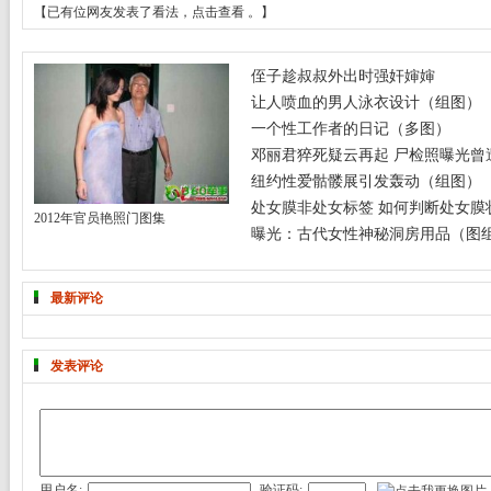
【已有
位网友发表了看法，
点击查看
。】
侄子趁叔叔外出时强奸婶婶
让人喷血的男人泳衣设计（组图）
一个性工作者的日记（多图）
邓丽君猝死疑云再起 尸检照曝光曾遭
纽约性爱骷髅展引发轰动（组图）
处女膜非处女标签 如何判断处女膜
2012年官员艳照门图集
曝光：古代女性神秘洞房用品（图
最新评论
发表评论
用户名:
验证码: