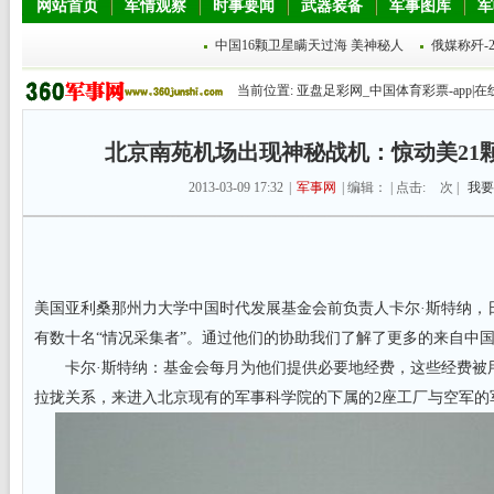
网站首页
军情观察
时事要闻
武器装备
军事图库
军
中国16颗卫星瞒天过海 美神秘人
俄媒称歼-
当前位置:
亚盘足彩网_中国体育彩票-app|在
北京南苑机场出现神秘战机：惊动美21
2013-03-09 17:32
|
军事网
| 编辑： | 点击:
次 |
我要
美国亚利桑那州力大学中国时代发展基金会前负责人卡尔·斯特纳，
有数十名“情况采集者”。通过他们的协助我们了解了更多的来自中
卡尔·斯特纳：基金会每月为他们提供必要地经费，这些经费被
拉拢关系，来进入北京现有的军事科学院的下属的2座工厂与空军的