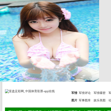
军情
军情评论
军情碟密
图片
军事图库
娱乐美图