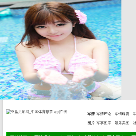
军情
军情评论
军情碟密
图片
军事图库
娱乐美图