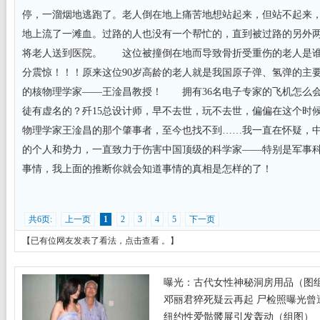
停，一溜烟地逃跑了。老人倒在地上痛苦地想站起来，但站不起来
地上流了一滩血。过路的人也没有一个帮忙的，直到被过路的另外
将老人送到医院。 这位被撞倒在地而导致骨折受重伤的老人是谁
分震惊！！！原来这位90岁高龄的老人就是我国原子弹、氢弹的主
的核物理学家——王淦昌教授！ 拥有36名电子专家的飞机怎么
徒有虚名的？歼15总设计师，早不去世，玩不去世，偏偏在这个时
物理学家王淦昌的那个肇事者，至今也找不到……我一直在怀疑，
的个人和势力，一直致力于伤害中国顶级的科学家——特别是军事
事情，我上面的推断你就会知道事情的真相是怎样的了！
共6页:
上一页
1
2
3
4
5
下一页
【已有
位网友发表了看法，
点击查看
。】
曝光：古代女性神秘洞房用品（图
邓丽君猝死疑云再起 尸检照曝光曾遭
纽约性爱骷髅展引发轰动（组图）