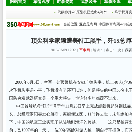
网站首页
军情观察
时事要闻
武器装备
军事图库
军
俄媒称歼-20原型机已造出4架 外
终于揭开
当前位置:
亚盘足彩网_中国体育彩票-app|在
顶尖科学家频遭美特工黑手，歼15总
2013-03-09 17:32
|
军事网
| 编辑： | 点击:
次 |
我要
2006年6月3日，空军一架预警机在安徽广德失事，机上40人(含3
次飞机失事是小事，飞机没有了还可以造，但是损失的中国36名电
国防尖端武器研究是一个重大损失，也许好多年都缓不过来。
中国首艘航母“辽宁”号于年11月25日早上完成舰载机起降训练
长、总经理罗阳突发心脏病，离舰便送医，11时许去世，未能参加
下，中国的航空工业实现了从陆地到海洋的跨越。 这只是披露出
前，己1997年的一天，一位90岁高龄对傲人被一辆自行车撞倒，