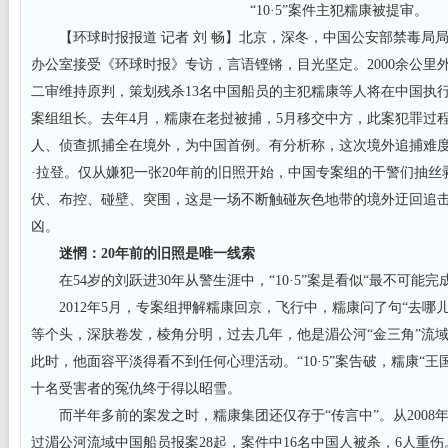
“10·5”案件主犯糯康被提审。
【环球时报报道 记者 刘 畅】北京，深冬，中国公安部禁毒局
办公室接受《环球时报》专访，言语铿锵，目光坚定。2000余公里外，
二审维持原判，策划残杀13名中国船员的主犯糯康等人将在中国执行死
案组组长。去年4月，糯康在老挝被捕，5月移交中方，此案犯罪过
人、侦查抓捕全在境外，为中国首例。有分析称，这次境外追捕难
·拉登。仅从嫌犯一张20年前的旧照开始，中国专案组的干警们抽
伏、布控、碰壁、突围，这是一场不断触碰灰色地带的境外迂回追
凶。
迷惘：20年前的旧照是唯一线索
在54岁的刘跃进30年从警生涯中，“10·5”案是看似“最不可能完
2012年5月，专案组押解糯康回京，飞行中，糯康问了句“去哪
等个头，深肤卷发，棱角分明，过去几年，他是湄公河“金三角”流
此时，他面容平淡得看不到任何心理活动。“10·5”案告破，糯康“
十名受害者的冤仇终于得以昭雪。
而半年多前的案发之时，糯康集团还仅存于“传言中”。从2008
过湄公河流域中国船员报案28起，案件中16名中国人被杀，6人重