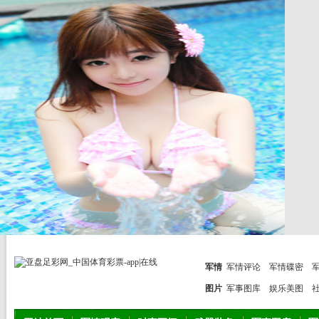
军情
军情评论
军情碟密
图片
军事图库
娱乐美图