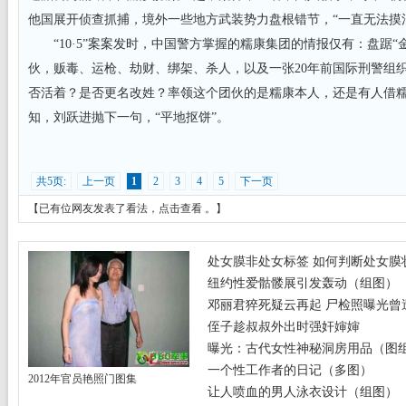
他国展开侦查抓捕，境外一些地方武装势力盘根错节，“一直无法摸
“10·5”案案发时，中国警方掌握的糯康集团的情报仅有：盘踞“
伙，贩毒、运枪、劫财、绑架、杀人，以及一张20年前国际刑警组
否活着？是否更名改姓？率领这个团伙的是糯康本人，还是有人借糯
知，刘跃进抛下一句，“平地抠饼”。
共5页:
上一页
1
2
3
4
5
下一页
【已有
位网友发表了看法，
点击查看
。】
处女膜非处女标签 如何判断处女膜
纽约性爱骷髅展引发轰动（组图）
邓丽君猝死疑云再起 尸检照曝光曾遭
侄子趁叔叔外出时强奸婶婶
曝光：古代女性神秘洞房用品（图
一个性工作者的日记（多图）
2012年官员艳照门图集
让人喷血的男人泳衣设计（组图）