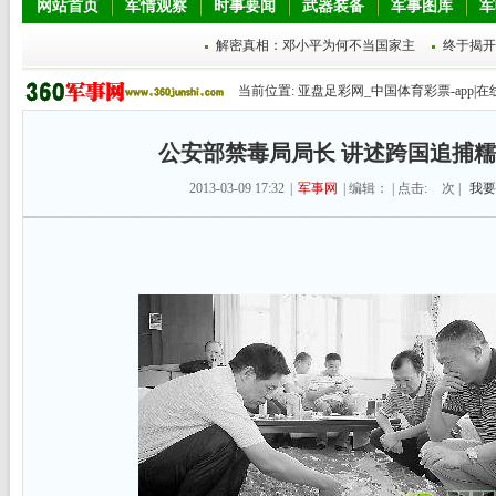
网站首页
军情观察
时事要闻
武器装备
军事图库
军
解密真相：邓小平为何不当国家主
终于揭开
当前位置:
亚盘足彩网_中国体育彩票-app|在
公安部禁毒局局长 讲述跨国追捕
2013-03-09 17:32
|
军事网
| 编辑： | 点击:
次 |
我要