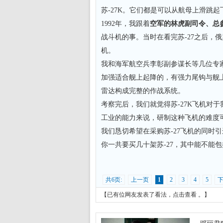
苏-27K。它们都是可以从航母上滑跳
1992年，我跟着
空军的林虎副司令、总
战斗机的事。当时在看完苏-27之后，俄
机。
我和海军航空兵李彰副参谋长等几位专家，
加强适合舰上起降的，有强力尾钩与舰
雷达构成完整的作战系统。
考察完后，我们就觉得苏-27K飞机对
工业的能力来说，研制这种飞机的难度
我们恳切希望在采购苏-27飞机的同时引
你一共要买几十架苏-27，其中能不能包
共6页:
上一页
1
2
3
4
5
【已有
位网友发表了看法，
点击查看
。】