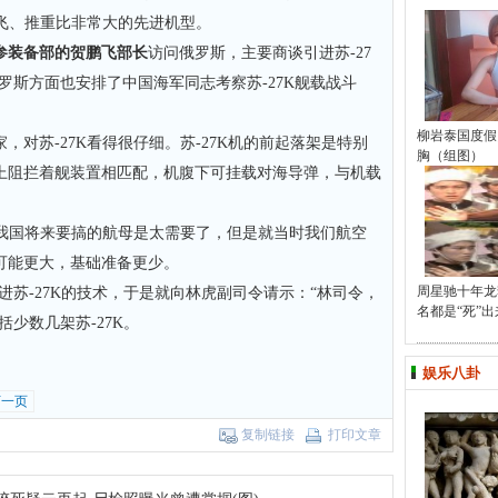
起飞、推重比非常大的先进机型。
参装备部的贺鹏飞部长
访问俄罗斯，主要商谈引进苏-27
罗斯方面也安排了中国海军同志考察苏-27K舰载战斗
柳岩泰国度假
对苏-27K看得很仔细。苏-27K机的前起落架是特别
胸（组图）
上阻拦着舰装置相匹配，机腹下可挂载对海导弹，与机载
于我国将来要搞的航母是太需要了，但是就当时我们航空
可能更大，基础准备更少。
周星驰十年龙
进苏-27K的技术，于是就向林虎副司令请示：“林司令，
名都是“死”出
括少数几架苏-27K。
娱乐八卦
下一页
复制链接
打印文章