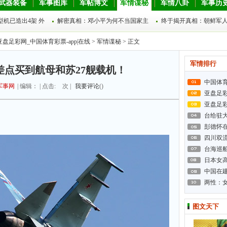
武器装备
军事图库
军帖博文
军情谍秘
军情八卦
军事历
型机已造出4架 外
解密真相：邓小平为何不当国家主
终于揭开真相：朝鲜军
亚盘足彩网_中国体育彩票-app|在线
>
军情谍秘
> 正文
军情排行
差点买到航母和苏27舰载机！
中国体
军事网
| 编辑： | 点击:
次 |
我要评论
(
)
亚盘足
亚盘足
台给驻
彭德怀
四川双
台海巡
日本女高
中国在建
两性：
图文天下