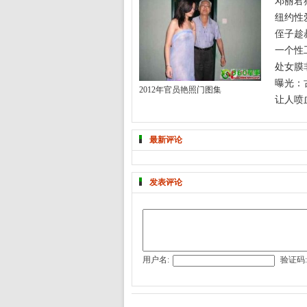
邓丽君
纽约性
侄子趁
一个性
处女膜
曝光：
2012年官员艳照门图集
让人喷
最新评论
发表评论
用户名:
验证码: