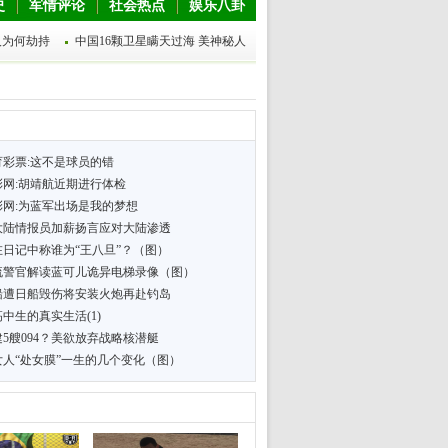
史
军情评论
社会热点
娱乐八卦
人为何劫持
中国16颗卫星瞒天过海 美神秘人
育彩票:这不是球员的错
彩网:胡靖航近期进行体检
彩网:为蓝军出场是我的梦想
大陆情报员加薪扬言应对大陆渗透
在日记中称谁为“王八旦”？（图）
流警官解读蓝可儿诡异电梯录像（图）
船遭日船毁伤将安装火炮再赴钓岛
中生的真实生活(1)
5艘094？美欲放弃战略核潜艇
女人“处女膜”一生的几个变化（图）