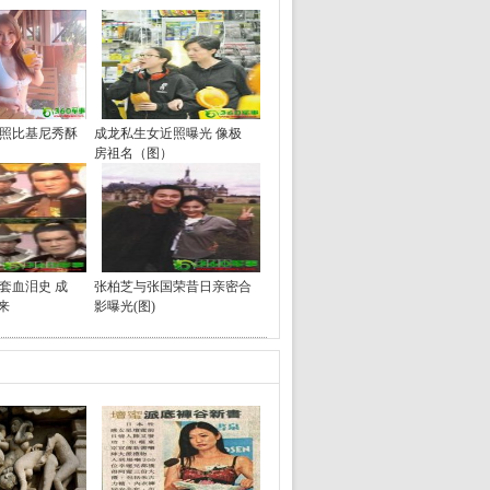
照比基尼秀酥
成龙私生女近照曝光 像极
房祖名（图）
套血泪史 成
张柏芝与张国荣昔日亲密合
来
影曝光(图)