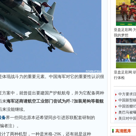
亚盘足彩网:
我的梦想
亚盘足彩网:
是体现战斗力的重要元素。中国海军对它的重要性认识很
行体检
论证方案中，就曾提出要建国产护航航母，并为它配备两种
中方要求
中国新型
后来
海军还商请航空工业部门尝试为歼-7加装尾钩等着舰
中国首艘0
后来没能继续。
奥巴马被
装备
界一些同志原本还希望同步引进苏联配套研制的
美日对中国
—编者注）。
高清图库
设计了两种机型，一种是米格-29K，还有就是这种