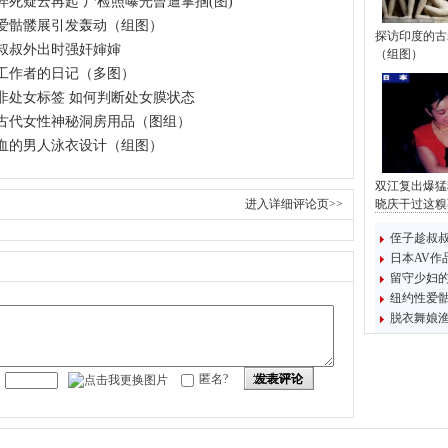
猝死疑云再起 尸检照曝光曾遭掌掴(图)
爱骷髅展引发轰动（组图）
探访印度的古
叔叔外出时强奸婶婶
（组图）
工作者的日记（多图）
非处女标签 如何判断处女膜状态
古代女性神秘洞房用品（图组）
血的男人泳衣设计（组图）
双江复出爆猛
进入详细评论页>>
晓庆干过这糗
侄子趁叔
日本AV作
留守少妇
纽约性爱
脱衣舞娘渔
发表评论
匿名?