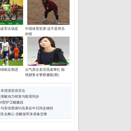
为蓝军出场是
中国体育彩票:这不是球员
的错
胡靖航近期进
台气质女卖淫迅速窜红 痴
情嫖客令警察傻眼(图)
日本澄清安倍言论
核潜艇动力研发与航母同步
56型护卫舰服役
曝与安倍密谈钓岛美在中日间走钢丝
失去耐心 但解放军未准备交锋