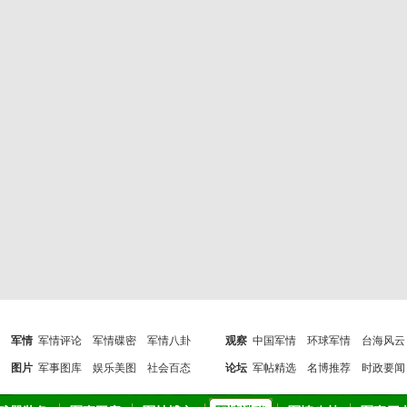
军情
军情评论
军情碟密
军情八卦
观察
中国军情
环球军情
台海风云
图片
军事图库
娱乐美图
社会百态
论坛
军帖精选
名博推荐
时政要闻