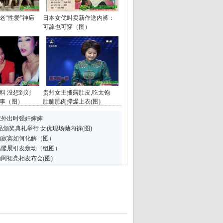
老“性爱”神庙
日本女优叫卖新作送内裤：
可舔也可穿（图）
料 没想到刘
贵州女主播露肚皮,吃太饱
事（图）
肚腩肥肉撑爆上衣(图)
叔外出时强奸婶婶
品颁奖典礼举行 女优现场抛内裤(图)
的寂寞如何化解（图）
骷髅展引发轰动（组图）
网裙亮相发布会(图)