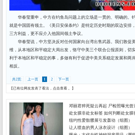
华春莹重申，中方在钓鱼岛问题上的立场是一贯的、明确的。钓
就是中国固有领土。《美日安保条约》是特定历史时期的双边安排
三方利益，更不应介入他国间领土争议。
华春莹说，中方坚决反对任何国家向台湾出售武器。我们敦促美
维，从本地区和平稳定大局出发，恪守中美三个联合公报原则，切
利于本地区和平稳定的事，多做有利于促进中美关系稳定发展和两
相反。
共2页:
上一页
1
2
下一页
【已有
位网友发表了看法，
点击查看
。】
邓丽君猝死疑云再起 尸检照曝光曾遭
处女膜非处女标签 如何判断处女膜
纽约性爱骷髅展引发轰动（组图）
让人喷血的男人泳衣设计（组图）
曝光：古代女性神秘洞房用品（图