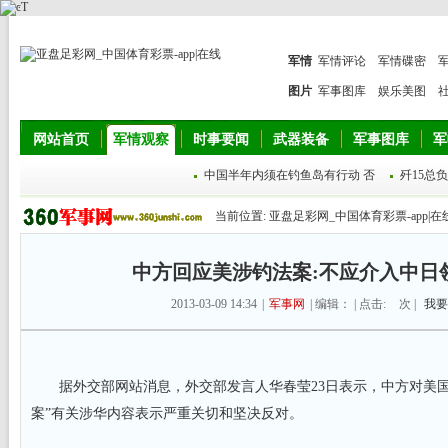
军情
军情评论
军情碟密
图片
军事图库
娱乐美图
网站首页
军情观察
时事要闻
武器装备
军事图库
军
中国半年内须在钓鱼岛有行动 否
歼15总
当前位置:
亚盘足彩网_中国体育彩票-app|在
中方回应美涉钓法案:不应介入中日
2013-03-09 14:34
|
军事网
| 编辑： | 点击:
次 |
我要
据外交部网站消息，外交部发言人华春莹23日表示，中方对美国国
案”有关涉华内容表示严重关切和坚决反对。