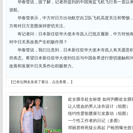
华春莹说，据了解，记者所提到的中国海监飞机飞行系一直以来
巡航。
华春莹表示，中方对日方出动航空自卫队飞机高度关注和警惕，
方将对日方意图保持密切关注。
有记者问：日本新任驻华大使木寺昌人已抵京履新，中方对他有
对中日关系改善产生积极作用？
华春莹说，我们注意到，日本新任驻华大使木寺昌人有关愿意积
些表态。希望日本新任驻华大使到任后与中国各界进行密切接触和
改善和发展中日关系作出积极努力。
【已有
位网友发表了看法，
点击查看
。】
处女膜非处女标签 如何判断处女膜
让人喷血的男人泳衣设计（组图）
纽约性爱骷髅展引发轰动（组图）
一个性工作者的日记（多图）
邓丽君猝死疑云再起 尸检照曝光曾遭