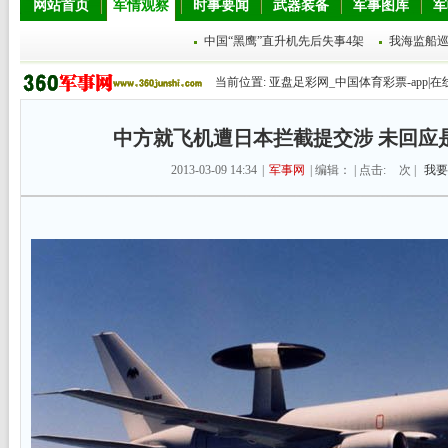
网站首页
军情观察
时事要闻
武器装备
军事图库
军
中国“黑鹰”直升机先后失事4架
我海监船
当前位置:
亚盘足彩网_中国体育彩票-app|在
中方就飞机遭日本拦截提交涉 未回应
2013-03-09 14:34
|
军事网
| 编辑： | 点击:
次 |
我要