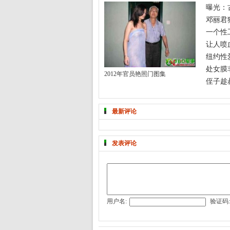
曝光：
邓丽君
一个性
让人喷
纽约性
处女膜
2012年官员艳照门图集
侄子趁
最新评论
发表评论
用户名:
验证码: