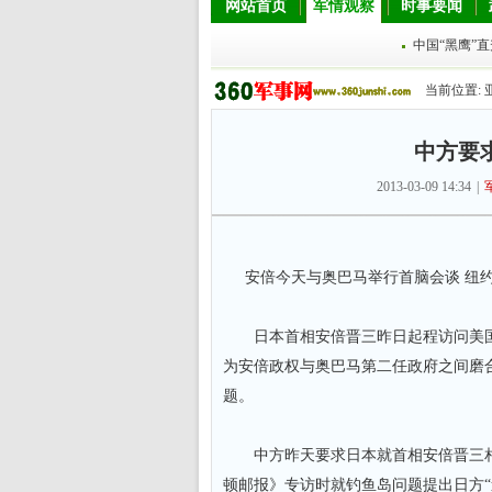
网站首页
军情观察
时事要闻
中国“黑鹰”
当前位置:
中方要
2013-03-09 14:34
|
安倍今天与奥巴马举行首脑会谈 纽约
日本首相安倍晋三昨日起程访问美国
为安倍政权与奥巴马第二任政府之间磨
题。
中方昨天要求日本就首相安倍晋三相
顿邮报》专访时就钓鱼岛问题提出日方“