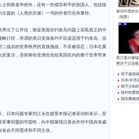
人士和新老华侨外，还有一些倡导和平的美国人，包括纽
探访印度的古
为主题的《人类的灾难》一书的作者巴伦布莱特。
（组图）
寄出了公开信，敦促美国在钓鱼岛问题上采取真正的中
侵略行径，所谓的美日安保条约不应该适用于钓鱼岛。信
对二战后的世界秩序的直接挑战，不应被容忍；日本右翼
义的复活，否则将给亚洲也包括美国在内的整个世界带来
双江复出爆猛
晓庆干过这糗
侄子趁叔
日本AV作
留守少妇
纽约性爱
脱衣舞娘渔
、日本问题专家刘江永在接受本报记者采访时表示，安
美军事同盟的牢固性，向中国展现日美合作对中国具有威
有各自不同需求和不同主张。