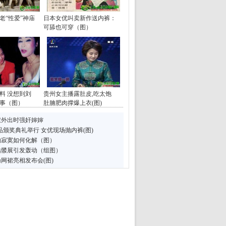
老“性爱”神庙
日本女优叫卖新作送内裤：
可舔也可穿（图）
料 没想到刘
贵州女主播露肚皮,吃太饱
事（图）
肚腩肥肉撑爆上衣(图)
叔外出时强奸婶婶
品颁奖典礼举行 女优现场抛内裤(图)
的寂寞如何化解（图）
骷髅展引发轰动（组图）
网裙亮相发布会(图)