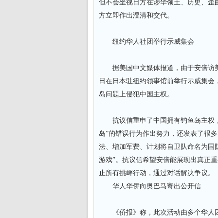
但不会坐视日方在涉华领土、历史、歪
方立即作出澄清和交代。
纽约华人社团举行示威集会
据美国中文媒体报道，由于安倍访美可
日在日本驻纽约领事馆前举行示威集会
岛问题上侵犯中国主权。
抗议信重申了中国拥有钓鱼岛主权，
岛”的错误行为作出努力，还发表了很
法、增加军费、计划将自卫队命名为国
游戏”。抗议信希望安倍能展现出真正
止所有挑衅行动，通过对话解决争议。
华人华侨向奥巴马寄出公开信
《侨报》称，此次活动由多个华人团