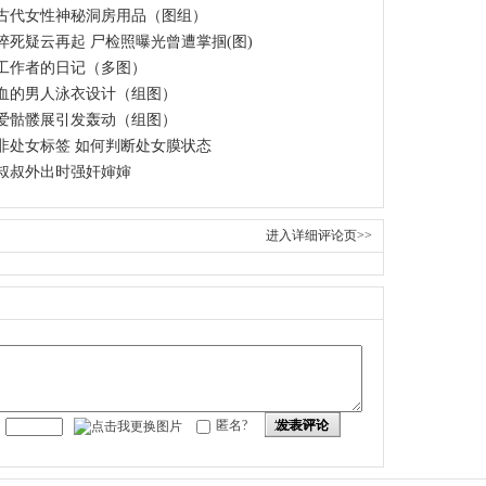
古代女性神秘洞房用品（图组）
猝死疑云再起 尸检照曝光曾遭掌掴(图)
工作者的日记（多图）
血的男人泳衣设计（组图）
爱骷髅展引发轰动（组图）
非处女标签 如何判断处女膜状态
叔叔外出时强奸婶婶
进入详细评论页>>
发表评论
匿名?