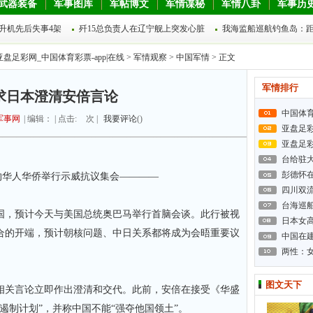
武器装备
军事图库
军帖博文
军情谍秘
军情八卦
军事历
直升机先后失事4架
歼15总负责人在辽宁舰上突发心脏
我海监船巡航钓鱼岛：
亚盘足彩网_中国体育彩票-app|在线
>
军情观察
>
中国军情
> 正文
军情排行
求日本澄清安倍言论
中国体
军事网
| 编辑： | 点击:
次 |
我要评论
(
)
亚盘足
亚盘足
台给驻
彭德怀
华人华侨举行示威抗议集会————
四川双
台海巡
，预计今天与美国总统奥巴马举行首脑会谈。此行被视
日本女高
合的开端，预计朝核问题、中日关系都将成为会晤重要议
中国在建
两性：
图文天下
关言论立即作出澄清和交代。此前，安倍在接受《华盛
遏制计划”，并称中国不能“强夺他国领土”。