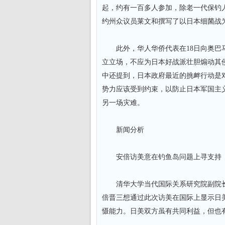
起，约有一百多人参加，除老一代保钓
约州众议员莱文和撰写了以日本细菌战
此外，华人华侨代表在18日向奥巴马
立立场，不应为日本好战派壮胆煽动其
中还提到，日本政府最近的挑衅行动是
势力应该受到约束，以防止日本军国主
另一场灾难。
新闻分析
安倍访美意在钓鱼岛问题上寻支持
清华大学当代国际关系研究院副院长
倍晋三想通过此次访美在国际上显示日
慑能力。日美双方虽有共同利益，但也