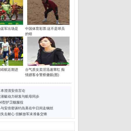
为蓝军出场是
中国体育彩票:这不是球员
的错
胡靖航近期进
台气质女卖淫迅速窜红 痴
情嫖客令警察傻眼(图)
日本澄清安倍言论
核潜艇动力研发与航母同步
56型护卫舰服役
曝与安倍密谈钓岛美在中日间走钢丝
失去耐心 但解放军未准备交锋