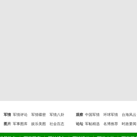
军情
军情评论
军情碟密
军情八卦
观察
中国军情
环球军情
台海风云
图片
军事图库
娱乐美图
社会百态
论坛
军帖精选
名博推荐
时政要闻