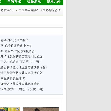
史
军情评论
社会热点
娱乐八卦
距岛最近不
中国半年内须在钓鱼岛有行动 否
育彩票:这不是球员的错
彩网:胡靖航近期进行体检
彩网:为蓝军出场是我的梦想
大陆情报员加薪扬言应对大陆渗透
在日记中称谁为“王八旦”？（图）
流警官解读蓝可儿诡异电梯录像（图）
船遭日船毁伤将安装火炮再赴钓岛
中生的真实生活(1)
5艘094？美欲放弃战略核潜艇
女人“处女膜”一生的几个变化（图）