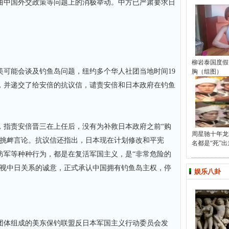
曲中国外交政策等问题上的消极举动。中方已严肃要求日
柳岩泰国度假
能会谈及钓鱼岛问题，纽约多个华人社团当地时间19
胸（组图）
，并递交了给安倍的抗议信，谴责安倍和日本政府在钓鱼
指责安倍晋三在上任后，没有为补救日本政府之前“购
周星驰十年龙
多挑衅言论。抗议信还指出，日本现在计划修改和平宪
名都是“死”出
防军等种种行为，都是在复活军国主义，是“非常危险的
重视中日关系的诚意，正式承认中国拥有钓鱼岛主权，停
娱乐八卦
体组成的美东保钓联盟反日本军国主义行动委员会发