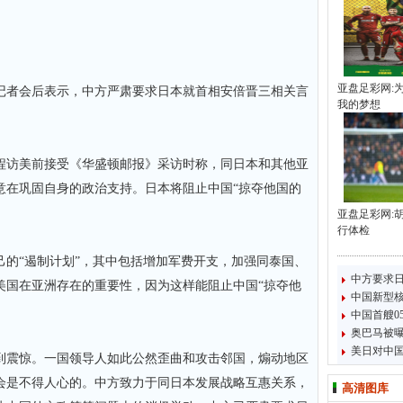
亚盘足彩网:
者会后表示，中方严肃要求日本就首相安倍晋三相关言
我的梦想
访美前接受《华盛顿邮报》采访时称，同日本和其他亚
意在巩固自身的政治支持。日本将阻止中国“掠夺他国的
亚盘足彩网:
行体检
“遏制计划”，其中包括增加军费开支，加强同泰国、
中方要求
美国在亚洲存在的重要性，因为这样能阻止中国“掠夺他
中国新型
中国首艘0
奥巴马被
美日对中国
震惊。一国领导人如此公然歪曲和攻击邻国，煽动地区
会是不得人心的。中方致力于同日本发展战略互惠关系，
高清图库