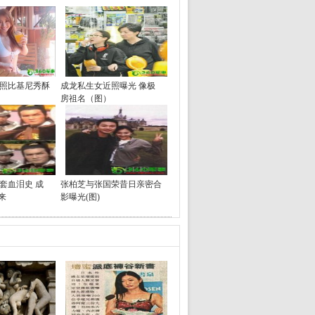
照比基尼秀酥
成龙私生女近照曝光 像极
房祖名（图）
套血泪史 成
张柏芝与张国荣昔日亲密合
来
影曝光(图)