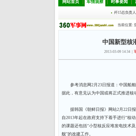
网站首页
军情观察
时事要闻
歼15总负责
当前位置:
中国新型核
2013-03-09 14:34
|
参考消息网2月23日报道：中国船舶
据此，有意见认为中国或将正式推进核
据韩国《朝鲜日报》网站2月22日报道
自2013年起在政府支持下着手进行“核动
的课题还包括“小型核反应堆发电技术及
舰”的改建工作。