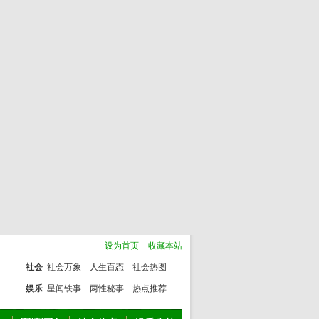
设为首页
收藏本站
社会
社会万象
人生百态
社会热图
娱乐
星闻铁事
两性秘事
热点推荐