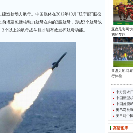
核动力航母。中国媒体在2012年10月“辽宁舰”服役
年之前增建包括核动力航母在内的2艘航母，形成3个航母战
亚盘足彩网:
，3个以上的航母战斗群才能有效发挥航母功能。
我的梦想
亚盘足彩网:
行体检
中方要求
中国新型
中国首艘0
奥巴马被
美日对中国
高清图库