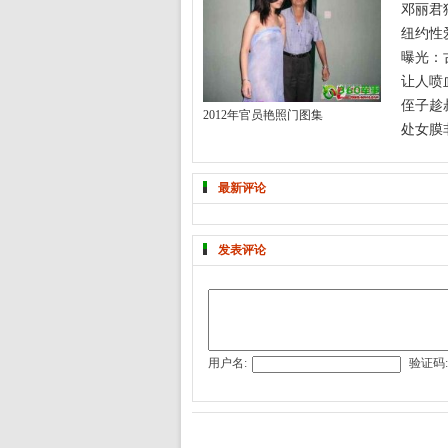
邓丽君
纽约性
曝光：
让人喷
侄子趁
2012年官员艳照门图集
处女膜
最新评论
发表评论
用户名:
验证码: