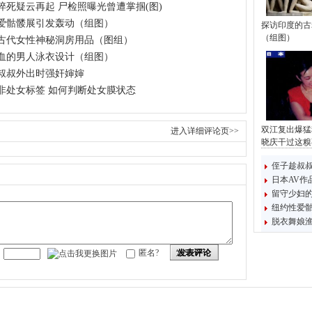
猝死疑云再起 尸检照曝光曾遭掌掴(图)
爱骷髅展引发轰动（组图）
探访印度的古
（组图）
古代女性神秘洞房用品（图组）
血的男人泳衣设计（组图）
叔叔外出时强奸婶婶
非处女标签 如何判断处女膜状态
双江复出爆猛
进入详细评论页>>
晓庆干过这糗
侄子趁叔
日本AV作
留守少妇
纽约性爱
脱衣舞娘渔
发表评论
匿名?