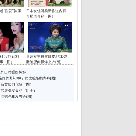
老“性爱”神庙
日本女优叫卖新作送内裤：
可舔也可穿（图）
料 没想到刘
贵州女主播露肚皮,吃太饱
事（图）
肚腩肥肉撑爆上衣(图)
叔外出时强奸婶婶
品颁奖典礼举行 女优现场抛内裤(图)
的寂寞如何化解（图）
骷髅展引发轰动（组图）
网裙亮相发布会(图)