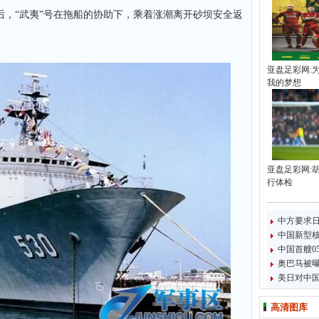
“武夷”号在拖船的协助下，乘着涨潮离开砂坝安全返
亚盘足彩网:
我的梦想
亚盘足彩网:
行体检
中方要求
中国新型
中国首艘0
奥巴马被
美日对中国
高清图库