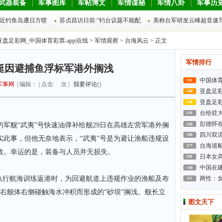
武器装备
军事图库
军帖博文
军情谍秘
军情八卦
军事历
近钓鱼岛遭日方喷
苏贞昌访日前:“钓台议题不能配
美称台军研发云峰超音速
亚盘足彩网_中国体育彩票-app|在线
>
军情观察
>
台海风云
> 正文
军情排行
艇因避捕鱼浮标军港外搁浅
中国体
军事网
| 编辑： | 点击:
次 |
我要评论
(
)
亚盘足
亚盘足
台给驻
彭德怀
的军舰“武夷”号快速油弹补给舰29日在高雄左营军港外搁
四川双
实此事，但他无奈地表示，“武夷”号是为避让渔船违规设
台海巡
故。幸运的是，装备与人员并无损失。
日本女高
中国在建
行航海训练返港时，为回避航道上违规作业的渔船及布
两性：
右舰体右侧碰触海水冲积而形成的“砂坝”搁浅。舰长立
图文天下