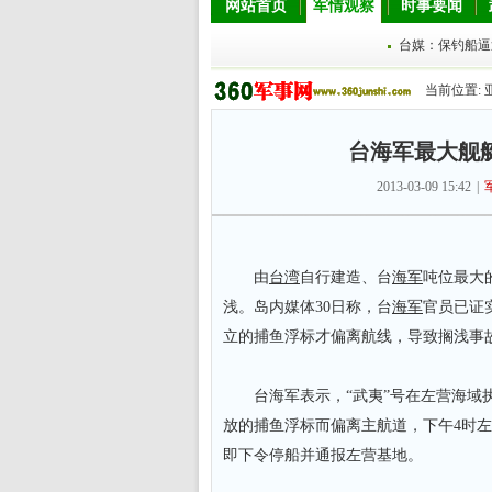
网站首页
军情观察
时事要闻
台媒：保钓船逼
当前位置:
台海军最大舰
2013-03-09 15:42
|
由
台湾
自行建造、台
海军
吨位最大
浅。岛内媒体30日称，台
海军
官员已证
立的捕鱼浮标才偏离航线，导致搁浅事
台海军表示，“武夷”号在左营海域执
放的捕鱼浮标而偏离主航道，下午4时左
即下令停船并通报左营基地。