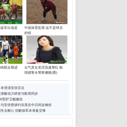
为蓝军出场是
中国体育彩票:这不是球员
的错
胡靖航近期进
台气质女卖淫迅速窜红 痴
情嫖客令警察傻眼(图)
日本澄清安倍言论
核潜艇动力研发与航母同步
56型护卫舰服役
曝与安倍密谈钓岛美在中日间走钢丝
失去耐心 但解放军未准备交锋