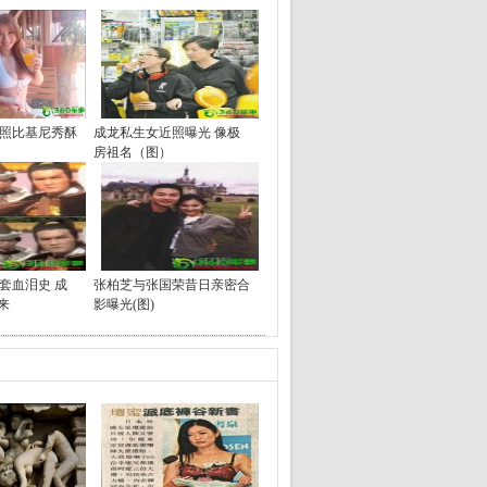
照比基尼秀酥
成龙私生女近照曝光 像极
房祖名（图）
套血泪史 成
张柏芝与张国荣昔日亲密合
来
影曝光(图)