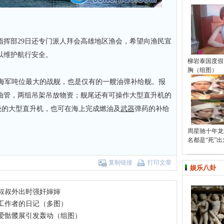
部29日还专门派人拜会高雄地区渔会，希望向渔民宣
以维护航行安全。
柳岩泰国度假
胸（组图）
台海军吨位最大的战舰，也是仅有的一艘油弹补给舰。报
油管，两组吊架吊放物资；舰尾还有可操作大型直升机的
等级的大型直升机，也可在海上完成燃油及
武器
弹药的补给
周星驰十年龙
名都是“死”出
复制链接
打印文章
娱乐八卦
叔叔外出时强奸婶婶
工作者的日记（多图）
爱骷髅展引发轰动（组图）