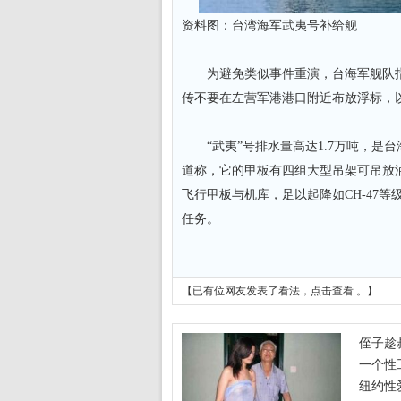
资料图：台湾海军武夷号补给舰
为避免类似事件重演，台海军舰队指挥
传不要在左营军港港口附近布放浮标，
“武夷”号排水量高达1.7万吨，是
道称，它的甲板有四组大型吊架可吊放
飞行甲板与机库，足以起降如CH-47
任务。
【已有
位网友发表了看法，
点击查看
。】
侄子趁
一个性
纽约性