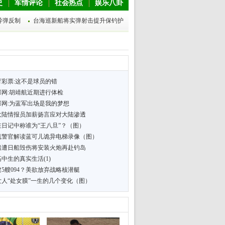
史
军情评论
社会热点
娱乐八卦
导弹反制
台海巡新船将实弹射击提升保钓护
育彩票:这不是球员的错
彩网:胡靖航近期进行体检
彩网:为蓝军出场是我的梦想
大陆情报员加薪扬言应对大陆渗透
在日记中称谁为“王八旦”？（图）
流警官解读蓝可儿诡异电梯录像（图）
船遭日船毁伤将安装火炮再赴钓岛
中生的真实生活(1)
5艘094？美欲放弃战略核潜艇
女人“处女膜”一生的几个变化（图）