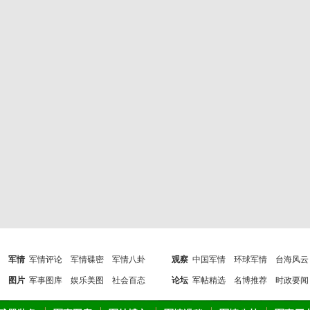
军情
军情评论
军情碟密
军情八卦
观察
中国军情
环球军情
台海风云
图片
军事图库
娱乐美图
社会百态
论坛
军帖精选
名博推荐
时政要闻