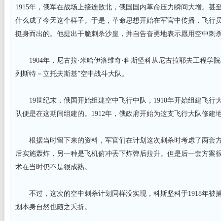
1915年，俄军在战场上接连败北，俄国国内革命压力瞬间大增。甚
什么成了今天这个样子。于是，革命思想开始在军官中传播，飞行
挺身而出的。他提出干脆刺杀沙皇，并自告奋勇地表示愿用空中刺
1904年，尼古拉·米哈伊洛维奇·科斯坚科从尼古拉耶夫工程学院
列斯特－立托夫斯基”空中战斗大队。
19世纪末，俄国开始组建空中飞行中队，1910年开始组建飞行
队便是在这期间组建的。1912年，俄政府开始为这支飞行大队修建
根据当时留下来的资料，军官们在计划这次刺杀时考虑了两套方
后实施轰炸，另一种是飞机俯冲丢下炸弹后拉升。但是后一套方案
术在当时仍不是很成熟。
不过，这次的空中刺杀计划同样没实现，科斯坚科于1918年被
划本身自然也随之夭折。