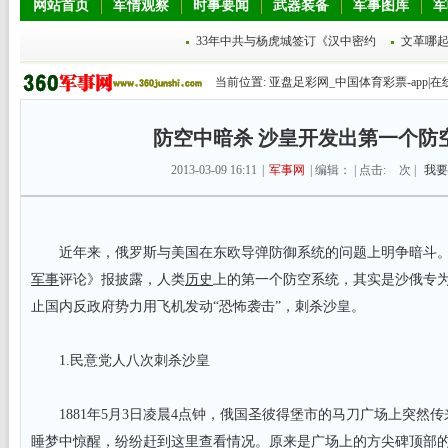
网站首页
军情观察
时事要闻
武器装备
军事图库
军
33年中共与杨虎城签订《汉中密约
文革哪起
当前位置:
亚盘足彩网_中国体育彩票-app|在
防空中暗杀 沙皇开发出第一个防
2013-03-09 16:11
|
军事网
| 编辑： | 点击:
次 |
我要
近年来，俄罗斯与美国在东欧导弹防御系统的问题上明争暗斗。
军事
评论》报披露，人类
历史
上的第一个防空系统，其实是沙俄专
止国内反政府势力用飞机发动“恐怖袭击”，刺杀沙皇。
1.民意党人八次刺杀沙皇
1881年5月3日凌晨4点钟，俄国圣彼得堡市的马刀广场上突然
睡梦中惊醒，纷纷赶到这里查看情况。原来是广场上的方尖碑顶部