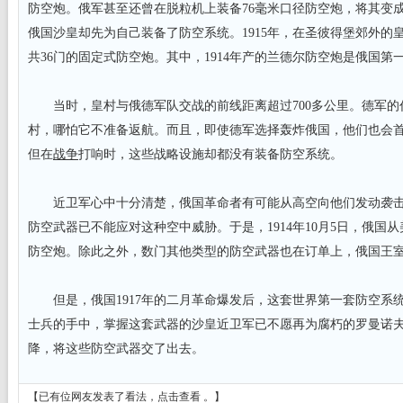
防空炮。俄军甚至还曾在脱粒机上装备76毫米口径防空炮，将其变
俄国沙皇却先为自己装备了防空系统。1915年，在圣彼得堡郊外的
共36门的固定式防空炮。其中，1914年产的兰德尔防空炮是俄国
当时，皇村与俄德军队交战的前线距离超过700多公里。德军的
村，哪怕它不准备返航。而且，即使德军选择轰炸俄国，他们也会
但在
战争
打响时，这些战略设施却都没有装备防空系统。
近卫军心中十分清楚，俄国革命者有可能从高空向他们发动袭击
防空武器已不能应对这种空中威胁。于是，1914年10月5日，俄国从
防空炮。除此之外，数门其他类型的防空武器也在订单上，俄国王室为
但是，俄国1917年的二月革命爆发后，这套世界第一套防空系
士兵的手中，掌握这套武器的沙皇近卫军已不愿再为腐朽的罗曼诺
降，将这些防空武器交了出去。
【已有
位网友发表了看法，
点击查看
。】