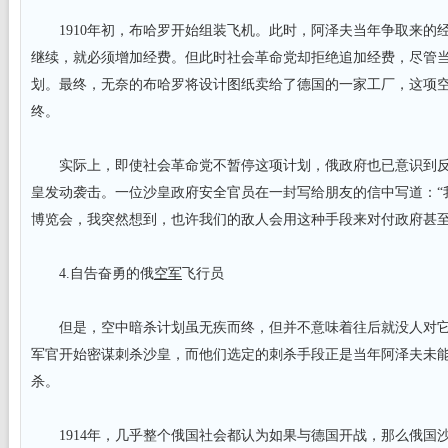
1910年初，布哈罗开始组装飞机。此时，阿泽夫当年争取来的
继续，就必须增加经费。但此时社会革命党却拒绝追加经费，尽管
划。最终，无奈的布哈罗将设计图纸卖给了德国的一家工厂，这项
终。
实际上，即使社会革命党不暂停这项计划，俄政府也已意识到反
皇发动袭击。一位沙皇政府安全官员在一封写给朋友的信中写道：“
博览会，我突然想到，也许我们的敌人会用这种手段来对付政府甚至
4.自告奋勇的俄
空军
飞行员
但是，空中暗杀计划虽无疾而终，但并不意味着往后就没人对它
军官开始密谋刺杀沙皇，而他们选定的刺杀手段正是当年阿泽夫未能
杀。
1914年，几乎整个俄国社会都认为如果与德国开战，那么俄国