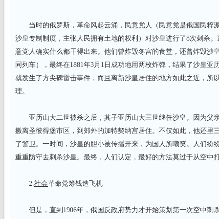
当时的俄罗斯，革命风起云涌，民意党人（民意党是俄国民粹派
沙皇专制制度，主张人民拥有土地的权利）对沙皇进行了8次刺杀。
意党人确实什么都干得出来。他们曾炸毁冬宫的食堂，还曾炸毁沙
同列车），最终在1881年3月1日成功地用两枚炸弹，结果了沙皇
就发生了方尖碑雷击事件，而且离新沙皇居住的地方如此之近，所
理。
亚历山大二世被杀之后，其子亚历山大三世继任沙皇。因为父亲
搬离圣彼得堡市区，到郊外的加特契纳宫居住。不仅如此，他还里
了警卫。一时间，沙皇的胆小被传播开来，为国人所嘲笑。人们纷
重重防守去刺杀沙皇。最终，人们认定，最好的方法莫过于从空中
2.
社会
革命党筹钱造飞机
但是，直到1906年，俄国反政府势力才开始策划第一次空中刺