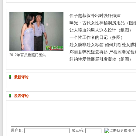
侄子趁叔叔外出时强奸婶婶
曝光：古代女性神秘洞房用品（图
让人喷血的男人泳衣设计（组图）
一个性工作者的日记（多图）
处女膜非处女标签 如何判断处女膜
邓丽君猝死疑云再起 尸检照曝光曾遭
2012年官员艳照门图集
纽约性爱骷髅展引发轰动（组图）
最新评论
发表评论
用户名:
验证码: