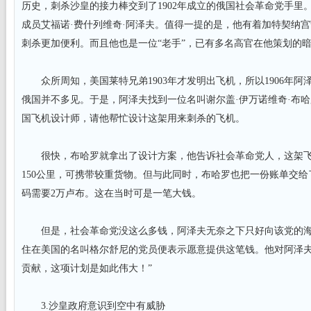
历史，刺杀沙皇的接力棒交到了1902年成立的俄国社会革命党手里
成员艾福诺·费什列维奇·阿泽夫。值得一提的是，他有着加特契纳
刺杀更加便利。而且他也是一位“老手”，已有多名高官在他策划的
众所周知，美国莱特兄弟1903年才发明出飞机，所以1906年阿
俄国并不多见。于是，阿泽夫找到一位名叫谢尔盖·伊万诺维奇·布
国飞机设计师，请他帮忙设计这架用来刺杀的飞机。
很快，布哈罗就拿出了设计方案，他告诉社会革命党人，这架飞
150公里，可携带较重货物。但与此同时，布哈罗也把一份账单交
码需要2万卢布。这在当时可是一笔大钱。
但是，社会革命党没这么多钱，阿泽夫无奈之下只好向该党的海
住在美国的名叫格尔舒尼的党员便表示愿意提供这笔钱。他对阿泽夫
贡献，这项计划是如此伟大！”
3.沙皇政府意识到空中有威胁