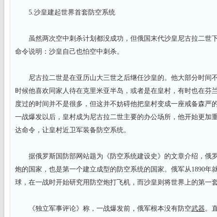
5.沙皇建起世界首套防空系统
虽然两次空中刺杀计划都没成功，但俄国末代沙皇尼古拉二世下
命令说明：沙皇自己也怕空中刺杀。
尼古拉二世是在亚历山大三世之后继任沙皇的。他大部分时间不
时候他喜欢同家人待在克里米亚半岛，或者是在皇村，有时也在芬
度过的时间并不是很多，但这并不妨碍他把皇村变成一座戒备森严的“防
一战爆发以后，皇村成为尼古拉二世主要的办公场所，他开始更加
达命令，让皇村近卫军装备防空系统。
据俄罗斯国防部网站题为《防空系统建设史》的文章介绍，俄罗
炮的国家，也是第一个建立成型的防空系统的国家。俄军从1890年
球，在一战时开始研究用防空炮打飞机，而沙皇则将世界上的第一
《独立军事评论》称，一战爆发前，俄军根本没有防空
武器
。直