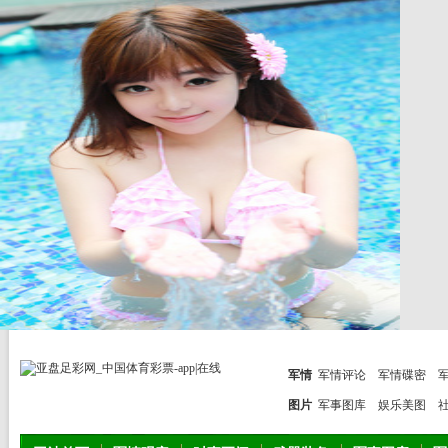
军情
军情评论
军情碟密
图片
军事图库
娱乐美图