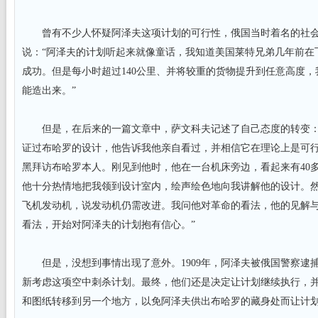
曾有不少人怀疑阿泽夫这项计划的可行性，俄国当时着名的社会
说：“阿泽夫的计划听起来就像童话，我知道美国莱特兄弟几年前在
成功。但是每小时超过140公里、并将较重的货物提升到任意高度
能造出来。”
但是，在后来的一篇文章中，萨文科夫记述了自己态度的转变：
证过布哈罗的设计，他告诉我他亲自看过，并相信它在理论上是可
黑拜访布哈罗本人。刚见到他时，他在一台机床旁边，看起来有40
他十分热情地把我领到设计室内，绘声绘色地向我讲解他的设计。
飞机发动机，说发动机仍需改进。我问他对革命的看法，他的见解
看法，开始对阿泽夫的计划抱有信心。”
但是，没想到事情出现了意外。1909年，阿泽夫被俄国警察逮
新考虑这项空中刺杀计划。最终，他们还是决定让计划继续执行，
和图纸转移到另一个地方，以免阿泽夫供出布哈罗的藏身处而让计