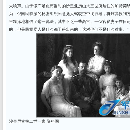
大响声。由于该广场距离当时的沙皇亚历山大三世所居住的加特契
为：俄国民粹派的秘密组织民意党人驾驶空中飞行器，将炸弹投到
里糊涂地相信了这一说法，其中不乏一些高官。一位官员妻子在日记
的，但是民意党人是什么都干得出来的，这对他们不是什么难事。”
沙皇尼古拉二世一家 资料图