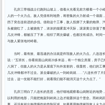
孔庆三带领战士们跑到山坡上，借着火光看见前方横着一个小岭，
人的一个火力点。敌人凭借有利地势，将密集的火力射成一个扇面
挡了突击连前进的步伐。借助这个工事，敌人投掷了大量的炮弹、
头被烧红了，土被烧焦了，浓浓的烟雾直冲天际，滚滚黄尘弥漫了
几次冲锋，都被压了下来，组织了两次爆破，也都没有成功。时间
与敌人紧张地对峙着。
当时，最有效、最迅速的办法就是炸毁敌人的火力点。八连连长
说：“五班长，你看前面山岗前20多米远，有一个独立房屋，房子
八洞了，但敌人的火力是从屋底下向外发射的，很显然，他们的工
几次冲锋都冲不过去。派去爆破的人一到岭岗就……”八连长停了片
过去，这一仗能不能打好，就看我们能不能消灭这个火力点了。”
孔庆三明白了八连长的意思，他仔细地观察着山岗附近的地势，
以利用的地形，只能把炮架到岭岗上边才能轰掉这个堡垒。而岭岗距
离，还没有超出炮弹爆炸的危险区域。如果要用炮弹摧毁敌人火力