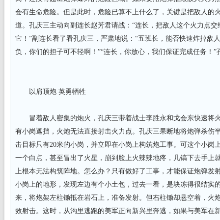
会有生命危险。但是此时，危险已算不上什么了，关键是把敌人的
道。孔庆三主动向副连长赵芳君请战：“连长，把敌人这个火力点交
它！”副连长看了看孔庆三，严肃地说：“五班长，能否快速炸掉敌
负，你们的担子可不轻啊！”“连长，你放心，我们保证完成任务！”
以肩顶炮 英勇牺牲
冒着敌人密集的炮火，孔庆三带着战士李胜永和戈会东快速将火
有小岗遮挡，火炮无法直接射击火力点。孔庆三果断地将炮弹杀伤半径
击目标只有20米的小岗，并立即在小岗上构筑炮工事。可这个小岗
一个白点，甚至冒出了火星，崩到脸上火辣辣地疼，几镐下去手上
上根本无法构筑阵地。怎么办？只有做好了工事，才能保证炮弹发
小岗上的地形，发现左边有个小土包，过去一看，是块冻得很结实
来，将炮架左柱锄抵在岩石上，准备发射。但右柱锄却悬空着，火
效射击。这时，从沟里逃跑的美军正向新兴里奔逃，如果与美军在