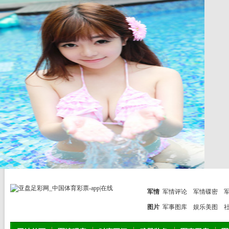
军情
军情评论
军情碟密
图片
军事图库
娱乐美图