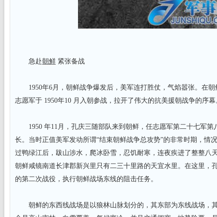
急赴
朝鲜
紧张备战
1950年6月，朝鲜战争爆发后，美军连打胜仗，气焰嚣张。在朝
志愿军于 1950年10 月入朝参战，拉开了伟大的抗美援朝战争的序幕
1950 年11月，孔庆三随部队来到朝鲜，任志愿军第二十七军第
长。当时正值美军发动所谓“结束朝鲜战争总攻势”的非常时期，情
过鸭绿江后，跋山涉水，爬冰卧雪，忍饥耐寒，连夜疾进了整整八
朝鲜咸镜南道长津郡新兴里只有二三十里路的天宜水里。在这里，
的第二次战役，执行朝鲜战场东线的阻击任务。
朝鲜的东西线战场是以狼林山脉划分的，其东部为东线战场，其