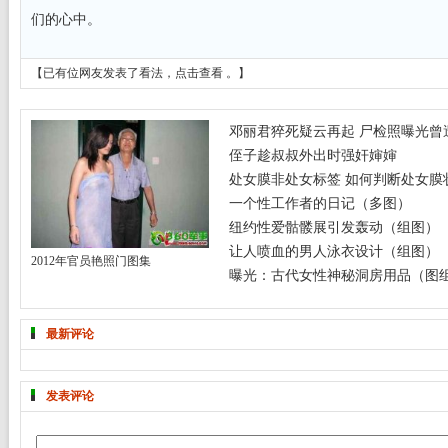
们的心中。
【已有
位网友发表了看法，
点击查看
。】
邓丽君猝死疑云再起 尸检照曝光曾遭
侄子趁叔叔外出时强奸婶婶
处女膜非处女标签 如何判断处女膜
一个性工作者的日记（多图）
纽约性爱骷髅展引发轰动（组图）
让人喷血的男人泳衣设计（组图）
2012年官员艳照门图集
曝光：古代女性神秘洞房用品（图
最新评论
发表评论