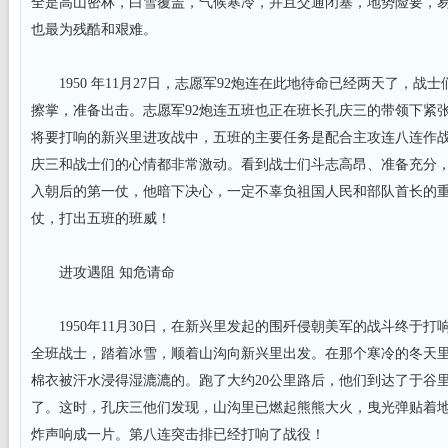
全是高山密林，白雪覆盖，气候寒冷，并且交通闭塞，地势险要，
也最为残酷和艰难。
1950 年11月27日，志愿军92炮连在此地待命已经两天了，战
擦掌，准备出击。志愿军92炮连五班也正在班长孔庆三的带领下紧
将要打响的新兴里进攻战中，五班的主要任务是配合主攻连八连作
庆三和战士们的心情都非常激动。看到战士们斗志高昂、准备充分
入朝后的第一仗，他暗下决心，一定不辜负祖国人民和部队首长的
仗，打出五班的班威！
进攻遇阻 知危请命
1950年11月30日，在新兴里发起的围歼侵朝美军的战斗终于打响
全班战士，踏着冰雪，顺着山沟向新兴里出发。在那个寒冷的冬天
棉衣被汗水浸得湿漉漉的。跑了大约20公里路后，他们到达了于谷
了。这时，孔庆三他们发现，山沟里已燃起熊熊大火，曳光弹贴着
炸声响成一片。第八连突击排已经打响了战役！