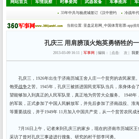
网站首页
军情观察
时事要闻
武器装备
军事图库
军
33年中共与杨虎城签订《汉中密约
冷战年代
当前位置:
亚盘足彩网_中国体育彩票-app|在
孔庆三 用肩膀顶火炮英勇牺牲的
2013-03-09 16:11
|
军事网
| 编辑： | 点击:
次 |
我要
孔庆三，1926年出生于济南历城王舍人庄一个贫穷的农民家里
饱受
战争
之苦。1945年，孔庆三被抓进国民党军队当兵，亲身体会
望能够加入到真正的人民军队里，真正地为劳苦大众服务。 1948
的军装，正式参加了中国人民解放军，并先后参加了济南战役、淮
等重要战役，并于1949年 11月加入中国共产党，从一个贫苦农民
7月16日上午，记者来到孔庆三的家乡，现在的济南市历城区王
采访了曾对孔庆三事迹进行搜集、研究的村干部李珂勇。