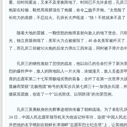
重。但时间紧迫，又来不及变换阵地了。时间已不允许多想，孔庆
炮架右柱锄，毅然用肩膀顶住了炮腿，命令
二炮
手开炮。“太危险了
长吃力的肩膀，不忍拉火。孔班长大声吼道：“快！不然就来不及了
随着大地的震撼，一颗愤怒的炮弹直射向敌人的地下堡垒。只听“
光，独立房屋倒塌了，美军火力点被摧毁了，40 余名美军被歼灭了
了，而孔庆三却被92火炮的后坐力弹出三四米远，同时被子弹片击
孔庆三的牺牲激励了悲愤的战友，他以自己的生命打开了新兴里
烈的爆炸声中，敌人的阵地陷入一片火海，浓烟漫天，敌人丢盔弃
畏的志愿军第二十七军用极端劣势的装备，全歼了在第一次世界大
显赫而荣获“北极熊团”称号的美军步兵第七师三十一加强步兵团，
缴获其团旗，创造了一个“以劣胜优、以弱胜强”的光荣范例。
孔庆三英勇献身的光辉事迹很快传遍了朝鲜战场。为了表彰孔庆三的
24 日，中国人民志愿军领导机关为他追记特等功，追授“中国人民
并把他的名字镌刻在朝鲜长津湖畔“志愿军烈士纪念塔”上，让英雄