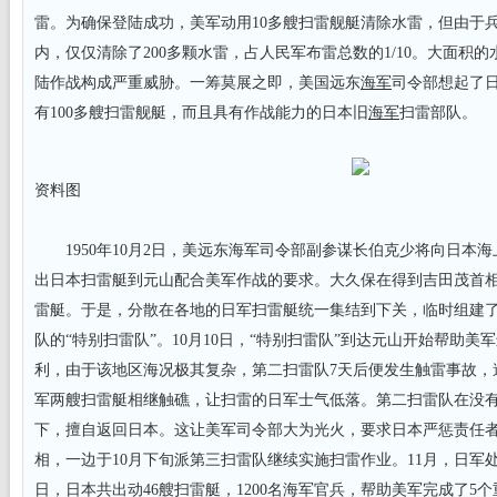
雷。为确保登陆成功，美军动用10多艘扫雷舰艇清除水雷，但由于兵
内，仅仅清除了200多颗水雷，占人民军布雷总数的1/10。大面积
陆作战构成严重威胁。一筹莫展之即，美国远东
海军
司令部想起了
有100多艘扫雷舰艇，而且具有作战能力的日本旧
海军
扫雷部队。
资料图
1950年10月2日，美远东海军司令部副参谋长伯克少将向日本
出日本扫雷艇到元山配合美军作战的要求。大久保在得到吉田茂首
雷艇。于是，分散在各地的日军扫雷艇统一集结到下关，临时组建了
队的“特别扫雷队”。10月10日，“特别扫雷队”到达元山开始帮助
利，由于该地区海况极其复杂，第二扫雷队7天后便发生触雷事故，
军两艘扫雷艇相继触礁，让扫雷的日军士气低落。第二扫雷队在没
下，擅自返回日本。这让美军司令部大为光火，要求日本严惩责任
相，一边于10月下旬派第三扫雷队继续实施扫雷作业。11月，日军处理
日，日本共出动46艘扫雷艇，1200名海军官兵，帮助美军完成了5个