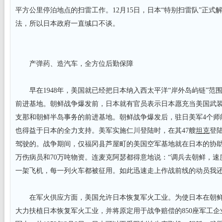
平方公里停泊地点的扫雷工作。12月15日，日本“特别扫雷队”正式
法，所以日本政府一直缄口不谈。
产弹药、造汽车，全方位后勤保障
早在1948年，美国就已经把日本纳入西太平洋“岸外岛屿链”范
前进基地。朝鲜战争爆发前，日本就有官员表示日本愿充当美国武
支那和朝鲜半岛事务的前进基地。朝鲜战争爆发后，驻日美军4个师
也得益于日本的全力支持。美军实施仁川登陆时，在其47艘
坦克
登
驾驶的。战争期间，仅福冈县芦屋町的美国空军基地就在日本的协助下
万伤病员和70万吨物资。连麦克阿瑟都得意地说：“调兵去朝鲜，
一架飞机，每一列火车都被征用。如此迅速走上作战前线的动员我还
在军火供应方面，美国允许日本恢复军火工业。为使日本在朝鲜
大力扶植日本恢复军火工业，并将原定用于战争赔偿的850座军工