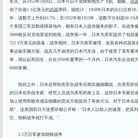
军火。从1952年3月8日，日本可以不受限制地生产飞机、舰艇、
武
供了价值1.1亿美元的
武器
弹药。据统计，1950年日本的出口仅有18.
年，该数字上升到43.7%；至1952年和1953年，该数字分别是66.1%和
个美国三军后勤保障基地内，都有日本人提供服务的影子。在战争
3000枚反坦克地雷送到前线；战争第一年，日本为美军提供了包括
721.9万美元的装备；战争期间，日本为美军修理、改装各种武器
事运输车辆方面。战后几乎崩溃的日本汽车业，由于接受了美军要
单，得以起死回生，仅在1950年夏季的一个月内，日本汽车企业就
6000多辆。
除此之外，日本还帮助美军在战争后期实施细菌战，在美军的化
的日本化学战专家、研究人员成为美军的座上宾，这些日本专家在
场上使用和散布感染细菌的昆虫方面提供了有效方法。对于日本在战
助”，连美国驻日大使墨菲都公开称：“日本人以惊人的速度，把其
它，朝鲜战争就打不成。”
2.5万日军参加朝鲜战争