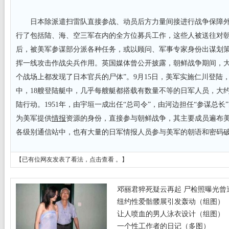
日本除派遣扫雷队直接参战、动员后方力量间接进行战争保障外
行了包括陆、海、空三军在内的全方位募兵工作，这些人被送往对
后，被美军参谋部分派各种任务，或以顾问、军事专家身份出谋划
挥一线攻击作战尖兵作用。英国媒体曾公开披露，朝鲜战争期间，大约
个战场上都发现了日本官兵的尸体”。9月15日，美军实施仁川登陆
中，18艘登陆艇中，几乎每艘艇都搭载有数量不等的日军人员，大约
陆行动。1951年，由宇垣一成出任“总司令”，由河边担任“参谋总长
为美军提供
情报
资源的身份，直接参与朝鲜战争，其主要成员遍布
各级别通信站中，也有大量的日军情报人员参与美军的朝语和密码
【已有
位网友发表了看法，
点击查看
。】
邓丽君猝死疑云再起 尸检照曝光曾遭
纽约性爱骷髅展引发轰动（组图）
让人喷血的男人泳衣设计（组图）
一个性工作者的日记（多图）