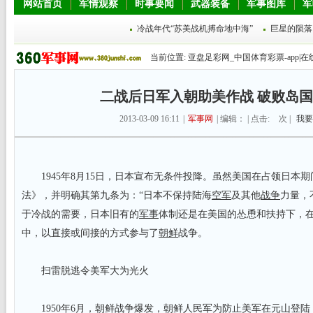
网站首页
军情观察
时事要闻
武器装备
军事图库
军
冷战年代“苏美战机搏命地中海”
巨星的陨落
当前位置:
亚盘足彩网_中国体育彩票-app|在
二战后日军入朝助美作战 破败岛
2013-03-09 16:11
|
军事网
| 编辑： | 点击:
次 |
我要
1945年8月15日，日本宣布无条件投降。虽然美国在占领日本
法》，并明确其第九条为：“日本不保持陆海
空军
及其他
战争
力量，
于冷战的需要，日本旧有的
军事
体制还是在美国的怂恿和扶持下，
中，以直接或间接的方式参与了
朝鲜
战争。
扫雷脱逃令美军大为光火
1950年6月，朝鲜战争爆发，朝鲜人民军为防止美军在元山登陆