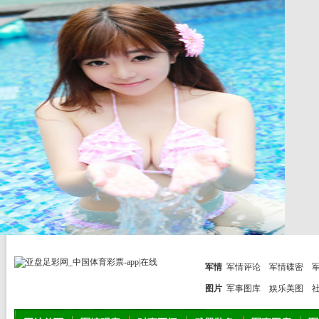
军情
军情评论
军情碟密
图片
军事图库
娱乐美图