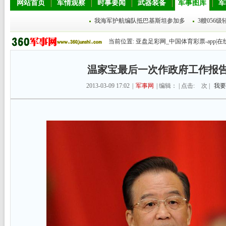
网站首页
军情观察
时事要闻
武器装备
军事图库
军
我海军护航编队抵巴基斯坦参加多
3艘056
当前位置:
亚盘足彩网_中国体育彩票-app|在
温家宝最后一次作政府工作报告(
2013-03-09 17:02
|
军事网
| 编辑： | 点击:
次 |
我要