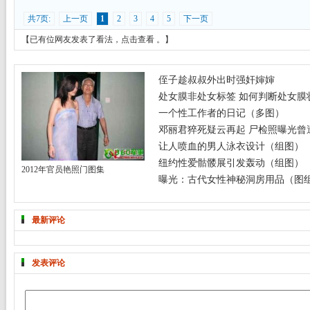
共7页:
上一页
1
2
3
4
5
下一页
【已有
位网友发表了看法，
点击查看
。】
侄子趁叔叔外出时强奸婶婶
处女膜非处女标签 如何判断处女膜
一个性工作者的日记（多图）
邓丽君猝死疑云再起 尸检照曝光曾遭
让人喷血的男人泳衣设计（组图）
纽约性爱骷髅展引发轰动（组图）
2012年官员艳照门图集
曝光：古代女性神秘洞房用品（图
最新评论
发表评论