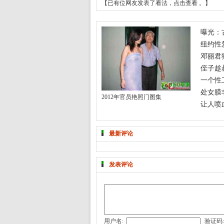
【已有
位网友发表了看法，
点击查看
。】
曝光：
纽约性
邓丽君
侄子趁
一个性
处女膜
2012年官员艳照门图集
让人喷
最新评论
发表评论
用户名:
验证码: