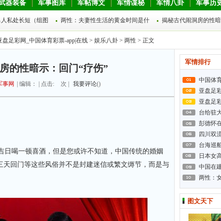
武器装备
军事图库
军帖博文
军情谍秘
军情八卦
军事历
男人私处长短（组图
两性：夫妻性生活的黄金时间是什
揭秘古代闹洞房的性暗
亚盘足彩网_中国体育彩票-app|在线
>
娱乐八卦
>
两性
> 正文
军情排行
房的性暗示：回门“疗伤”
中国体
军事网
| 编辑： | 点击:
次 |
我要评论
(
)
亚盘足
亚盘足
台给驻
彭德怀
四川双
台海巡
日喝一顿喜酒，但是您或许不知道，中国传统的婚姻
日本女高
三天回门等这些风俗并不是封建迷信或繁文缛节，而是与
中国在建
两性：
图文天下