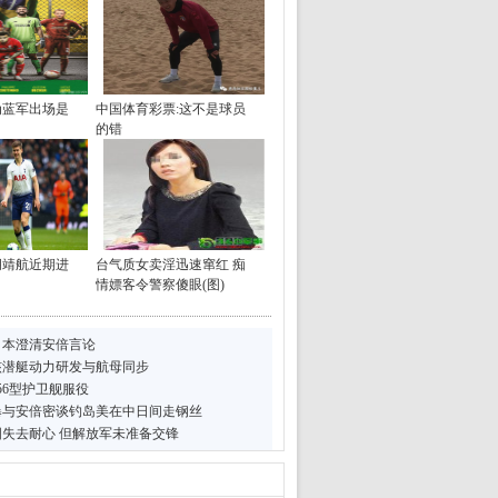
为蓝军出场是
中国体育彩票:这不是球员
的错
胡靖航近期进
台气质女卖淫迅速窜红 痴
情嫖客令警察傻眼(图)
日本澄清安倍言论
核潜艇动力研发与航母同步
56型护卫舰服役
曝与安倍密谈钓岛美在中日间走钢丝
失去耐心 但解放军未准备交锋