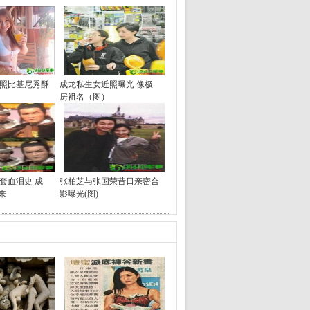
照比基尼秀酥
成龙私生女近照曝光 像极
房祖名（图）
套血泪史 成
张柏芝与张国荣昔日亲密合
来
影曝光(图)