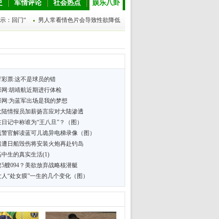
史
军情评论
社会热点
娱乐八卦
示：回门“
男人常看情色片会导致性欲降低
育彩票:这不是球员的错
彩网:胡靖航近期进行体检
彩网:为蓝军出场是我的梦想
大陆情报员加薪扬言应对大陆渗透
在日记中称谁为“王八旦”？（图）
流警官解读蓝可儿诡异电梯录像（图）
船遭日船毁伤将安装火炮再赴钓岛
中生的真实生活(1)
5艘094？美欲放弃战略核潜艇
女人“处女膜”一生的几个变化（图）