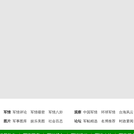
军情
军情评论
军情碟密
军情八卦
观察
中国军情
环球军情
台海风云
图片
军事图库
娱乐美图
社会百态
论坛
军帖精选
名博推荐
时政要闻