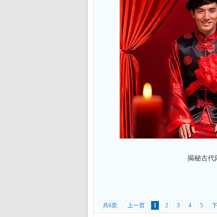
揭秘古代闹
共6页:
上一页
1
2
3
4
5