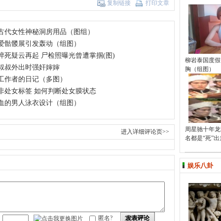
复制链接
打印文章
古代女性神秘洞房用品（图组）
爱骷髅展引发轰动（组图）
猝死疑云再起 尸检照曝光曾遭掌掴(图)
柳岩泰国度假
叔叔外出时强奸婶婶
胸（组图）
工作者的日记（多图）
非处女标签 如何判断处女膜状态
血的男人泳衣设计（组图）
周星驰十年龙
进入详细评论页>>
名都是“死”出
娱乐八卦
发表评论
匿名?