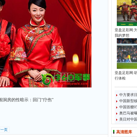
亚盘足彩网:
我的梦想
亚盘足彩网:
行体检
中方要求
洞房的性暗示：回门“疗伤”
中国新型
中国首艘0
奥巴马被
美日对中国
下一页
高清图库