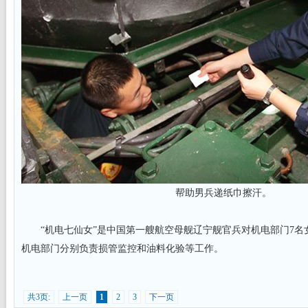
帮助男兵递纸巾擦汗。
“机电七仙女”是中国第一艘航空母舰辽宁舰官兵对机电部门7名
机电部门分别负责损管监控和油料化验等工作。
共3页:
上一页
1
2
3
下一页