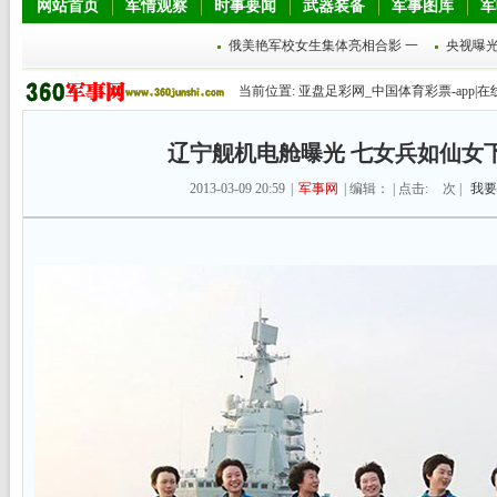
网站首页
军情观察
时事要闻
武器装备
军事图库
军
俄美艳军校女生集体亮相合影 一
央视曝
当前位置:
亚盘足彩网_中国体育彩票-app|在
辽宁舰机电舱曝光 七女兵如仙女下凡
2013-03-09 20:59
|
军事网
| 编辑： | 点击:
次 |
我要