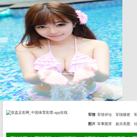
军情
军情评论
军情碟密
图片
军事图库
娱乐美图