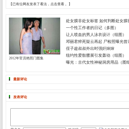
【已有
位网友发表了看法，
点击查看
。】
处女膜非处女标签 如何判断处女膜
一个性工作者的日记（多图）
让人喷血的男人泳衣设计（组图）
邓丽君猝死疑云再起 尸检照曝光曾遭
侄子趁叔叔外出时强奸婶婶
纽约性爱骷髅展引发轰动（组图）
2012年官员艳照门图集
曝光：古代女性神秘洞房用品（图
最新评论
发表评论