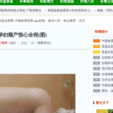
武器装备
军事图库
军帖博文
军情谍秘
军情八卦
军事历
邓丽君猝死疑云再起 尸检照曝光
泰国游被逼看两小时色情表演 心
揭秘：同性
亚盘足彩网_中国体育彩票-app|在线
>
娱乐八卦
>
热点推荐
> 正文
军情排行
孕妇顺产惊心全程(图)
中国体
军事网
| 编辑： | 点击:
次 |
我要评论
(
)
亚盘足
亚盘足
台给驻
彭德怀
四川双
台海巡
日本女高
中国在建
两性：
图文天下