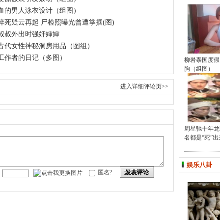
血的男人泳衣设计（组图）
猝死疑云再起 尸检照曝光曾遭掌掴(图)
叔叔外出时强奸婶婶
古代女性神秘洞房用品（图组）
工作者的日记（多图）
柳岩泰国度假
胸（组图）
进入详细评论页>>
周星驰十年龙
名都是“死”出
娱乐八卦
发表评论
匿名?