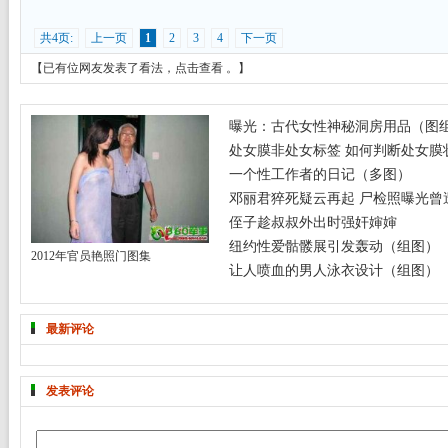
共4页:
上一页
1
2
3
4
下一页
【已有
位网友发表了看法，
点击查看
。】
曝光：古代女性神秘洞房用品（图
处女膜非处女标签 如何判断处女膜
一个性工作者的日记（多图）
邓丽君猝死疑云再起 尸检照曝光曾遭
侄子趁叔叔外出时强奸婶婶
纽约性爱骷髅展引发轰动（组图）
2012年官员艳照门图集
让人喷血的男人泳衣设计（组图）
最新评论
发表评论