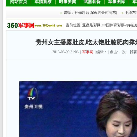
网站首页
军情观察
时事要闻
武器装备
军事图库
军
媒曝：孙俪赴台 深夜约会何润东(
毛泽东
当前位置:
亚盘足彩网_中国体育彩票-app|在
贵州女主播露肚皮,吃太饱肚腩肥肉撑爆
2013-03-09 21:03
|
军事网
| 编辑： | 点击:
次 |
我要