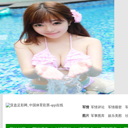
军情
军情评论
军情碟密
图片
军事图库
娱乐美图