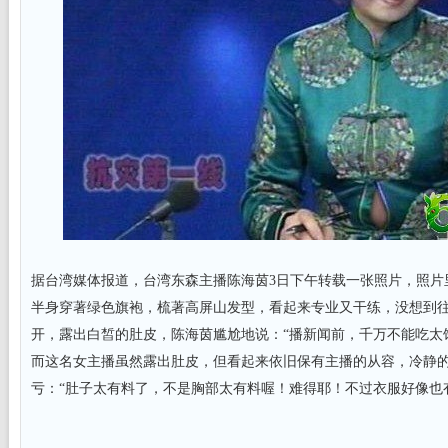
据台湾媒体报道，台湾东森主播陈海茵3日下午转载一张照片，照片
半身穿著绿色旗袍，梳著高屏山发型，看起来专业又干练，没想到
开，露出白皙的肚皮，陈海茵尴尬地说：“播新闻前，千万不能吃太
而这名女主播虽然露出肚皮，但看起来依旧保有主播的从容，冷静
亏：“肚子太有料了，不是胸部太有料喔！难得耶！不过衣服好像也