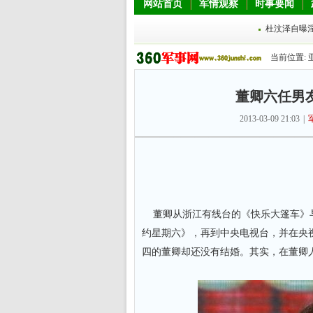
网站首页
军情观察
时事要闻
杜汶泽自曝
当前位置:
董卿六任男
2013-03-09 21:03
|
董卿从浙江有线台的《快乐大篷车》与
约星期六》，再到中央电视台，并在央
四的董卿却还没有结婚。其实，在董卿