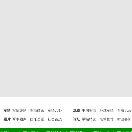
军情
军情评论
军情碟密
军情八卦
观察
中国军情
环球军情
台海风云
图片
军事图库
娱乐美图
社会百态
论坛
军帖精选
名博推荐
时政要闻