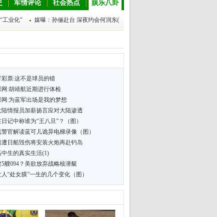
史
军情评论
社会热点
娱乐八卦
“工业化”
媒曝：孙俪赴台 深夜约会何润东(
育彩票:这不是球员的错
彩网:胡靖航近期进行体检
彩网:为蓝军出场是我的梦想
大陆情报员加薪扬言应对大陆渗透
在日记中称谁为“王八旦”？（图）
流警官解读蓝可儿诡异电梯录像（图）
船遭日船毁伤将安装火炮再赴钓岛
中生的真实生活(1)
5艘094？美欲放弃战略核潜艇
女人“处女膜”一生的几个变化（图）