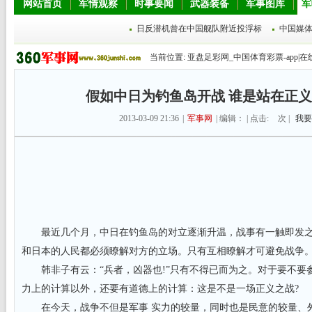
网站首页
军情观察
时事要闻
武器装备
军事图库
军
日反潜机曾在中国舰队附近投浮标
中国媒
当前位置:
亚盘足彩网_中国体育彩票-app|在
假如中日为钓鱼岛开战 谁是站在正
2013-03-09 21:36
|
军事网
| 编辑： | 点击:
次 |
我要
最近几个月，中日在钓鱼岛的对立逐渐升温，战事有一触即发之
和日本的人民都必须瞭解对方的立场。只有互相瞭解才可避免战争
韩非子有云：“兵者，凶器也!”只有不得已而为之。对于要不要参
力上的计算以外，还要有道德上的计算：这是不是一场正义之战?
在今天，战争不但是军事 实力的较量，同时也是民意的较量、