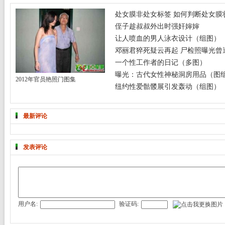
处女膜非处女标签 如何判断处女膜
侄子趁叔叔外出时强奸婶婶
让人喷血的男人泳衣设计（组图）
邓丽君猝死疑云再起 尸检照曝光曾遭
一个性工作者的日记（多图）
曝光：古代女性神秘洞房用品（图
2012年官员艳照门图集
纽约性爱骷髅展引发轰动（组图）
最新评论
发表评论
用户名:
验证码: