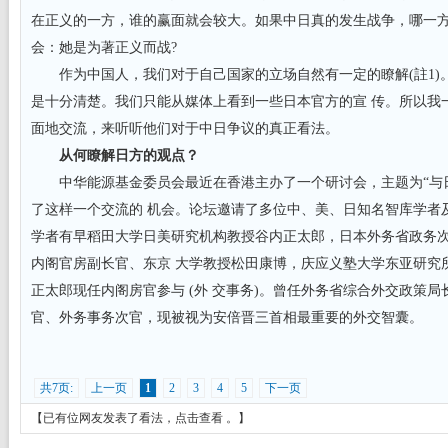
在正义的一方，谁的赢面就会较大。如果中日真的发生战争，哪一
会：她是为著正义而战?
作为中国人，我们对于自己国家的立场自然有一定的瞭解(註1)
是十分清楚。我们只能从媒体上看到一些日本官方的宣 传。所以我
面地交流，来听听他们对于中日争议的真正看法。
从何瞭解日方的观点？
中华能源基金委员会最近在香港主办了一个研讨会，主题为“与日
了这样一个交流的 机会。论坛邀请了多位中、美、日知名智库学者
学者有早稻田大学日美研究机构教授谷内正太郎，日本外务省政务
内阁官房副长官、东京 大学教授松田康博，庆应义塾大学东亚研究
正太郎现任内阁房官参与 (外 交事务)。曾任外务省综合外交政策
官、外务事务次官，现被视为安倍晋三首相最重要的外交智囊。
共7页:
上一页
1
2
3
4
5
下一页
【已有
位网友发表了看法，
点击查看
。】