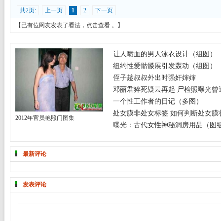
共2页:
上一页
1
2
下一页
【已有
位网友发表了看法，
点击查看
。】
让人喷血的男人泳衣设计（组图）
纽约性爱骷髅展引发轰动（组图）
侄子趁叔叔外出时强奸婶婶
邓丽君猝死疑云再起 尸检照曝光曾遭
一个性工作者的日记（多图）
处女膜非处女标签 如何判断处女膜
2012年官员艳照门图集
曝光：古代女性神秘洞房用品（图
最新评论
发表评论