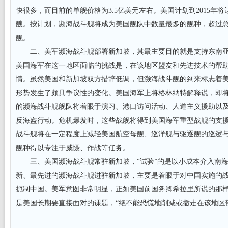
快很多，而目前的单舰价格为3.5亿美元左右。美国计划到2015年将达
艘。按计划，濒海战斗舰将成为美国舰队中数量最多的舰种，超过总数
舰。
二、美军濒海战斗舰部署新加坡，其最主要目的就是支持东南亚
美国海军在这一地区面临的挑战是，在该地区盟友和先进技术的帮
情。虽然美国和新加坡双方措辞低调，但濒海战斗舰的到来标志着
形势发生了颇具争议性的变化。美国海军上将格林纳特解释说，即
的濒海战斗舰舰队将着眼于演习、港口访问活动、人道主义援助以
反海盗行动。危机爆发时，这些战舰将得到美国海军重型战舰的支
战斗舰将在一定程度上减轻美国航空母舰、巡洋舰与驱逐舰的巡逻
舰种得以专注于威慑、作战等任务。
三、美国濒海战斗舰常驻新加坡，“试验”的是以小成本介入南海
新、最先进的濒海战斗舰进驻新加坡，主要是着眼于对中国实施的
扼制中国。美军意图非常明显，正如美国前国务卿希拉里所说的那
是美国长期要直接面对的课题，“绝不能恐慌地削减或撤走在该地区