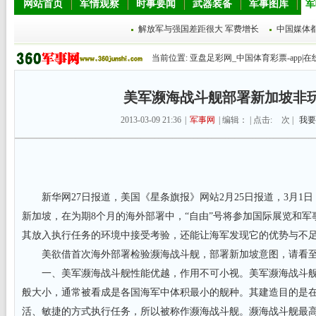
网站首页
军情观察
时事要闻
武器装备
军事图库
军
解放军与强国差距很大 军费增长
中国媒体
当前位置:
亚盘足彩网_中国体育彩票-app|在
美军濒海战斗舰部署新加坡非
2013-03-09 21:36
|
军事网
| 编辑： | 点击:
次 |
我要
新华网27日报道，美国《星条旗报》网站2月25日报道，3月1日
新加坡，在为期8个月的海外部署中，“自由”号将参加国际展览和
其放入执行任务的环境中接受考验，还能让海军发现它的优势与不
美欲借首次海外部署检验濒海战斗舰，部署新加坡意图，请看至
一、美军濒海战斗舰性能优越，作用不可小视。美军濒海战斗舰
般大小，通常被看成是各国海军中体积最小的舰种。其建造目的是
活、敏捷的方式执行任务，所以被称作濒海战斗舰。濒海战斗舰最高