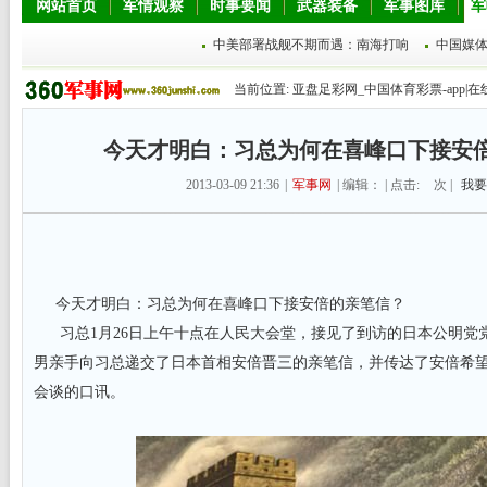
网站首页
军情观察
时事要闻
武器装备
军事图库
军
中美部署战舰不期而遇：南海打响
中国媒
当前位置:
亚盘足彩网_中国体育彩票-app|在
今天才明白：习总为何在喜峰口下接安
2013-03-09 21:36
|
军事网
| 编辑： | 点击:
次 |
我要
今天才明白：习总为何在喜峰口下接安倍的亲笔信？
习总1月26日上午十点在人民大会堂，接见了到访的日本公明党
男亲手向习总递交了日本首相安倍晋三的亲笔信，并传达了安倍希
会谈的口讯。