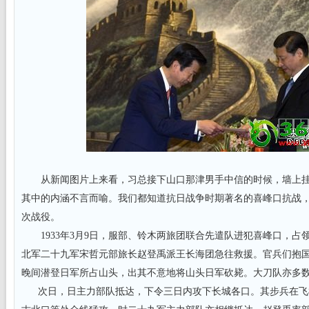
从新闻图片上来看，习总接下山口那津男手中信的时候，墙上挂
其中的内涵不言而喻。我们都知道抗日战争时期著名的喜峰口抗战
次战役。
1933年3月9日，服部、铃木两旅团联合先遣队进犯喜峰口，占
北军二十九军宋哲元部旅长赵登禹派王长海团急往救援。官兵们抱国
晚间潜登日军所占山头，出其不意地将山头日军砍毙。大刀队亦多
次日，日主力部队抵达，下令三日内攻下长城各口。其步兵在飞