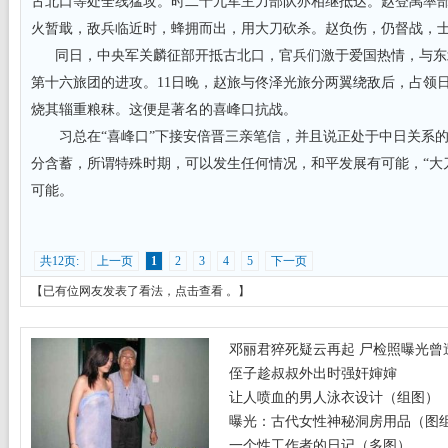
古北口等处全线猛攻。时二十九军主力部队亦相继抵达。赵登禹率
火暂戢，敌兵临近时，蜂拥而出，用大刀砍杀。赵负伤，仍督战，
同日，中央军关麟征部开抵古北口，官兵们激于爱国热情，与东
第十六旅团的进攻。11日晚，赵旅与佟泽光旅分两翼绕敌后，占领日
烧其辎重粮秣。这便是著名的喜峰口抗战。
习总在“喜峰口”下接安倍晋三亲笔信，并且说正处于中日关系的
分含蓄，所谓特殊时期，可以发生任何情况，和平发展有可能，“大
可能。
共12页:
上一页
1
2
3
4
5
下一页
【已有
位网友发表了看法，
点击查看
。】
邓丽君猝死疑云再起 尸检照曝光曾遭
侄子趁叔叔外出时强奸婶婶
让人喷血的男人泳衣设计（组图）
曝光：古代女性神秘洞房用品（图
一个性工作者的日记（多图）