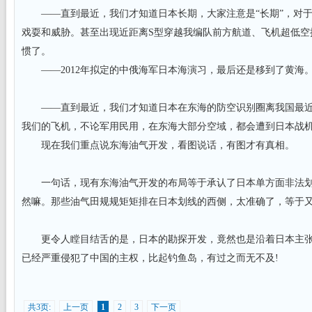
——直到最近，我们才知道日本长期，大家注意是“长期”，对于
戏耍和威胁。甚至出现近距离S型穿越我编队前方航道、飞机超低空
惯了。
——2012年拟定的中俄海军日本海演习，最后还是移到了黄海
——直到最近，我们才知道日本在东海的防空识别圈离我国最近才
我们的飞机，不论军用民用，在东海大部分空域，都会遭到日本战
现在我们重点说东海油气开发，看图说话，有图才有真相。
一句话，现有东海油气开发的布局等于承认了日本单方面非法划定
然嘛。那些油气田规规矩矩排在日本划线的西侧，太准确了，等于
更令人瞠目结舌的是，日本的勘探开发，竟然也是沿着日本主张
已经严重侵犯了中国的主权，比起钓鱼岛，有过之而无不及!
共3页:
上一页
1
2
3
下一页