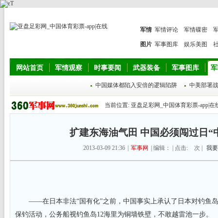
军情
军情评论
军情碟密
图片
军事图库
娱乐美图
网站首页
军情观察
时事要闻
武器装备
军事图库
军
中国媒体都陷入安倍的逻辑陷阱
中美部署
当前位置:
亚盘足彩网_中国体育彩票-app|在
扩建东海油气田 中国必须闯过日“
2013-03-09 21:36
|
军事网
| 编辑： | 点击:
次 |
我要
——在日本非法“国有化”之前，中国事实上承认了日本对钓鱼岛
保钓活动，公务船视钓鱼岛12海里为铜墙铁壁，不敢越雷池一步。