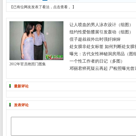
【已有
位网友发表了看法，
点击查看
。】
让人喷血的男人泳衣设计（组图）
纽约性爱骷髅展引发轰动（组图）
侄子趁叔叔外出时强奸婶婶
处女膜非处女标签 如何判断处女膜
曝光：古代女性神秘洞房用品（图
一个性工作者的日记（多图）
2012年官员艳照门图集
邓丽君猝死疑云再起 尸检照曝光曾遭
最新评论
发表评论