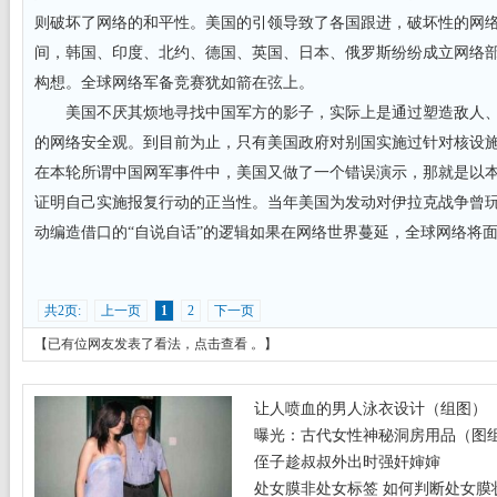
则破坏了网络的和平性。美国的引领导致了各国跟进，破坏性的网
间，韩国、印度、北约、德国、英国、日本、俄罗斯纷纷成立网络
构想。全球网络军备竞赛犹如箭在弦上。
美国不厌其烦地寻找中国军方的影子，实际上是通过塑造敌人、
的网络安全观。到目前为止，只有美国政府对别国实施过针对核设
在本轮所谓中国网军事件中，美国又做了一个错误演示，那就是以本
证明自己实施报复行动的正当性。当年美国为发动对伊拉克战争曾
动编造借口的“自说自话”的逻辑如果在网络世界蔓延，全球网络将
共2页:
上一页
1
2
下一页
【已有
位网友发表了看法，
点击查看
。】
让人喷血的男人泳衣设计（组图）
曝光：古代女性神秘洞房用品（图
侄子趁叔叔外出时强奸婶婶
处女膜非处女标签 如何判断处女膜